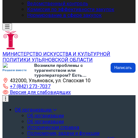
Ведомственный контроль
Комиссия по эффективности закупок
Нормирование в сфере закупок
МИНИСТЕРСТВО ИСКУССТВА И КУЛЬТУРНОЙ
ПОЛИТИКИ УЛЬЯНОВСКОЙ ОБЛАСТИ
Возникли проблемы с
Написать
турагентством или
Решаем вместе
туроператором? Есть
432000, Ульяновск, ул. Спасская 10
предложения по развитию
туризма и туристической
+7 (842) 273-7037
инфраструктуры? Напишите об
Версия для слабовидящих
этом
Об организации
Об организации
Об организации
Историческая справка
Полномочия, задачи и функции