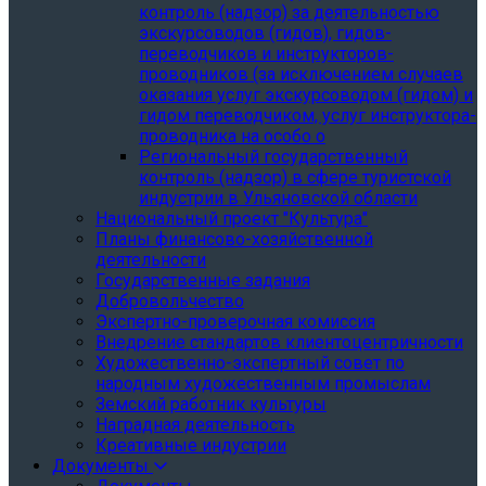
контроль (надзор) за деятельностью
экскурсоводов (гидов), гидов-
переводчиков и инструкторов-
проводников (за исключением случаев
оказания услуг экскурсоводом (гидом) и
гидом переводчиком, услуг инструктора-
проводника на особо о
Региональный государственный
контроль (надзор) в сфере туристской
индустрии в Ульяновской области
Национальный проект "Культура"
Планы финансово-хозяйственной
деятельности
Государственные задания
Добровольчество
Экспертно-проверочная комиссия
Внедрение стандартов клиентоцентричности
Художественно-экспертный совет по
народным художественным промыслам
Земский работник культуры
Наградная деятельность
Креативные индустрии
Документы