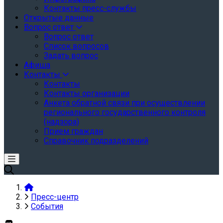
Контакты пресс-службы
Открытые данные
Вопрос ответ
Вопрос ответ
Список вопросов
Задать вопрос
Афиша
Контакты
Контакты
Контакты организации
Анкета обратной связи при осуществлении
регионального государственного контроля
(надзора)
Прием граждан
Справочник подразделений
Пресс-центр
События