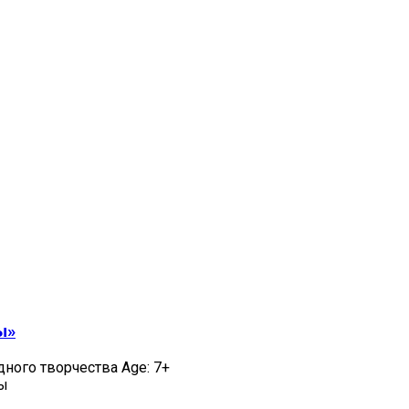
ы»
дного творчества Age: 7+
цы