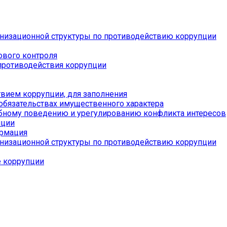
низационной структуры по противодействию коррупции
ового контроля
противодействия коррупции
вием коррупции, для заполнения
 обязательствах имущественного характера
бному поведению и урегулированию конфликта интересов
пции
ормация
низационной структуры по противодействию коррупции
е коррупции