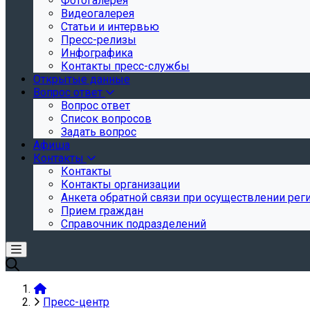
Фотогалерея
Видеогалерея
Статьи и интервью
Пресс-релизы
Инфографика
Контакты пресс-службы
Открытые данные
Вопрос ответ
Вопрос ответ
Список вопросов
Задать вопрос
Афиша
Контакты
Контакты
Контакты организации
Анкета обратной связи при осуществлении реги
Прием граждан
Справочник подразделений
Пресс-центр