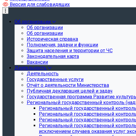
Версия для слабовидящих
Об организации
Об организации
Об организации
Историческая справка
Полномочия, задачи и функции
Защита населения и территории от ЧС
Законодательная карта
Вакансии
Деятельность
Деятельность
Государственные услуги
Отчёт о деятельности Министерства
Публичная декларация целей и задач
Государственная программа Развитие культуры
Региональный государственный контроль (над
Региональный государственный контроль
Региональный государственный контроль
Региональный государственный контроль 
Региональный государственный контроль 
исключением случаев оказания услуг экск