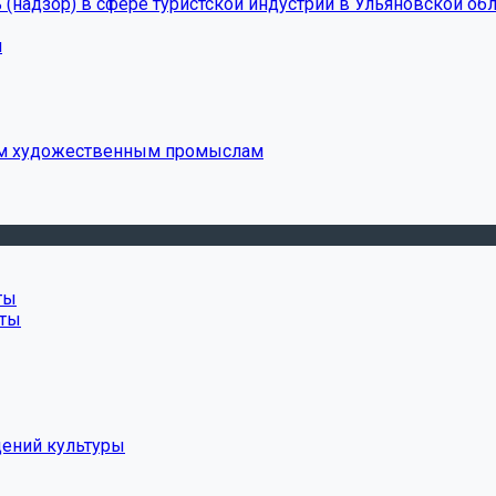
(надзор) в сфере туристской индустрии в Ульяновской обл
и
ым художественным промыслам
ты
нты
дений культуры