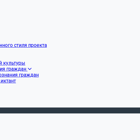
ного стиля проекта
й культуры
ния граждан
ознания граждан
диктант