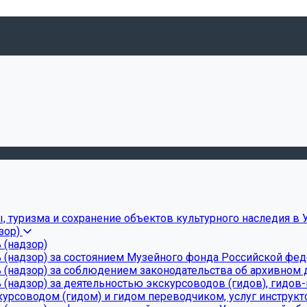
, туризма и сохранение объектов культурного наследия в 
зор)
 (надзор)
 (надзор) за состоянием Музейного фонда Российской фе
(надзор) за соблюдением законодательства об архивном д
(надзор) за деятельностью экскурсоводов (гидов), гидов
урсоводом (гидом) и гидом переводчиком, услуг инструкт