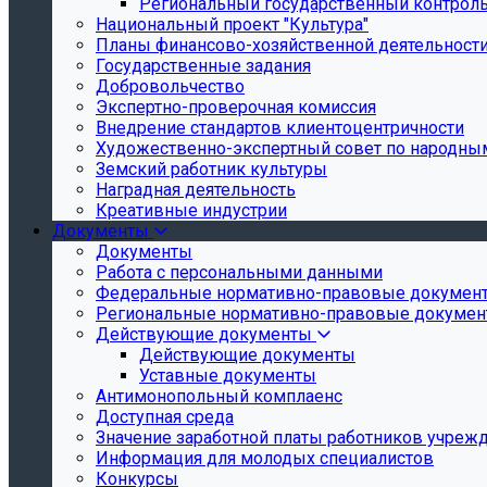
Региональный государственный контроль 
Национальный проект "Культура"
Планы финансово-хозяйственной деятельност
Государственные задания
Добровольчество
Экспертно-проверочная комиссия
Внедрение стандартов клиентоцентричности
Художественно-экспертный совет по народн
Земский работник культуры
Наградная деятельность
Креативные индустрии
Документы
Документы
Работа с персональными данными
Федеральные нормативно-правовые докумен
Региональные нормативно-правовые докуме
Действующие документы
Действующие документы
Уставные документы
Антимонопольный комплаенс
Доступная среда
Значение заработной платы работников учреж
Информация для молодых специалистов
Конкурсы