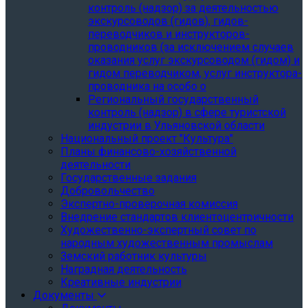
контроль (надзор) за деятельностью
экскурсоводов (гидов), гидов-
переводчиков и инструкторов-
проводников (за исключением случаев
оказания услуг экскурсоводом (гидом) и
гидом переводчиком, услуг инструктора-
проводника на особо о
Региональный государственный
контроль (надзор) в сфере туристской
индустрии в Ульяновской области
Национальный проект "Культура"
Планы финансово-хозяйственной
деятельности
Государственные задания
Добровольчество
Экспертно-проверочная комиссия
Внедрение стандартов клиентоцентричности
Художественно-экспертный совет по
народным художественным промыслам
Земский работник культуры
Наградная деятельность
Креативные индустрии
Документы