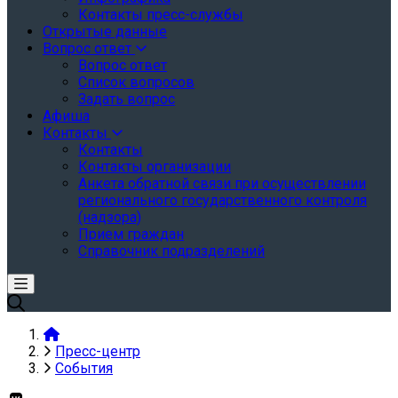
Контакты пресс-службы
Открытые данные
Вопрос ответ
Вопрос ответ
Список вопросов
Задать вопрос
Афиша
Контакты
Контакты
Контакты организации
Анкета обратной связи при осуществлении
регионального государственного контроля
(надзора)
Прием граждан
Справочник подразделений
Пресс-центр
События