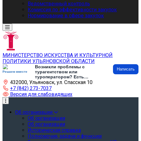
Ведомственный контроль
Комиссия по эффективности закупок
Нормирование в сфере закупок
МИНИСТЕРСТВО ИСКУССТВА И КУЛЬТУРНОЙ
ПОЛИТИКИ УЛЬЯНОВСКОЙ ОБЛАСТИ
Возникли проблемы с
Написать
турагентством или
Решаем вместе
туроператором? Есть
432000, Ульяновск, ул. Спасская 10
предложения по развитию
туризма и туристической
+7 (842) 273-7037
инфраструктуры? Напишите об
Версия для слабовидящих
этом
Об организации
Об организации
Об организации
Историческая справка
Полномочия, задачи и функции