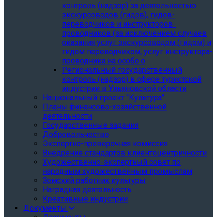
контроль (надзор) за деятельностью
экскурсоводов (гидов), гидов-
переводчиков и инструкторов-
проводников (за исключением случаев
оказания услуг экскурсоводом (гидом) и
гидом переводчиком, услуг инструктора-
проводника на особо о
Региональный государственный
контроль (надзор) в сфере туристской
индустрии в Ульяновской области
Национальный проект "Культура"
Планы финансово-хозяйственной
деятельности
Государственные задания
Добровольчество
Экспертно-проверочная комиссия
Внедрение стандартов клиентоцентричности
Художественно-экспертный совет по
народным художественным промыслам
Земский работник культуры
Наградная деятельность
Креативные индустрии
Документы