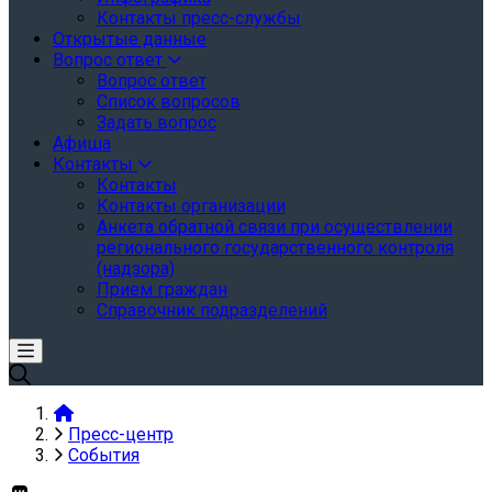
Контакты пресс-службы
Открытые данные
Вопрос ответ
Вопрос ответ
Список вопросов
Задать вопрос
Афиша
Контакты
Контакты
Контакты организации
Анкета обратной связи при осуществлении
регионального государственного контроля
(надзора)
Прием граждан
Справочник подразделений
Пресс-центр
События