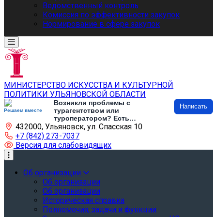
Ведомственный контроль
Комиссия по эффективности закупок
Нормирование в сфере закупок
МИНИСТЕРСТВО ИСКУССТВА И КУЛЬТУРНОЙ
ПОЛИТИКИ УЛЬЯНОВСКОЙ ОБЛАСТИ
Возникли проблемы с
Написать
турагентством или
Решаем вместе
туроператором? Есть
432000, Ульяновск, ул. Спасская 10
предложения по развитию
туризма и туристической
+7 (842) 273-7037
инфраструктуры? Напишите об
Версия для слабовидящих
этом
Об организации
Об организации
Об организации
Историческая справка
Полномочия, задачи и функции