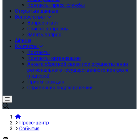
Контакты пресс-службы
Открытые данные
Вопрос ответ
Вопрос ответ
Список вопросов
Задать вопрос
Афиша
Контакты
Контакты
Контакты организации
Анкета обратной связи при осуществлении
регионального государственного контроля
(надзора)
Прием граждан
Справочник подразделений
Пресс-центр
События