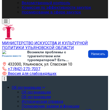
Ведомственный контроль
Комиссия по эффективности закупок
Нормирование в сфере закупок
МИНИСТЕРСТВО ИСКУССТВА И КУЛЬТУРНОЙ
ПОЛИТИКИ УЛЬЯНОВСКОЙ ОБЛАСТИ
Возникли проблемы с
Написать
турагентством или
Решаем вместе
туроператором? Есть
432000, Ульяновск, ул. Спасская 10
предложения по развитию
туризма и туристической
+7 (842) 273-7037
инфраструктуры? Напишите об
Версия для слабовидящих
этом
Об организации
Об организации
Об организации
Историческая справка
Полномочия, задачи и функции