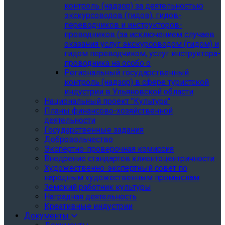
контроль (надзор) за деятельностью
экскурсоводов (гидов), гидов-
переводчиков и инструкторов-
проводников (за исключением случаев
оказания услуг экскурсоводом (гидом) и
гидом переводчиком, услуг инструктора-
проводника на особо о
Региональный государственный
контроль (надзор) в сфере туристской
индустрии в Ульяновской области
Национальный проект "Культура"
Планы финансово-хозяйственной
деятельности
Государственные задания
Добровольчество
Экспертно-проверочная комиссия
Внедрение стандартов клиентоцентричности
Художественно-экспертный совет по
народным художественным промыслам
Земский работник культуры
Наградная деятельность
Креативные индустрии
Документы