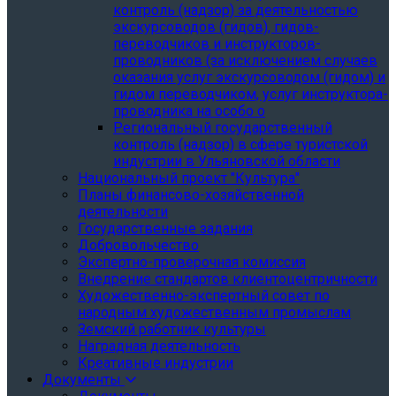
контроль (надзор) за деятельностью
экскурсоводов (гидов), гидов-
переводчиков и инструкторов-
проводников (за исключением случаев
оказания услуг экскурсоводом (гидом) и
гидом переводчиком, услуг инструктора-
проводника на особо о
Региональный государственный
контроль (надзор) в сфере туристской
индустрии в Ульяновской области
Национальный проект "Культура"
Планы финансово-хозяйственной
деятельности
Государственные задания
Добровольчество
Экспертно-проверочная комиссия
Внедрение стандартов клиентоцентричности
Художественно-экспертный совет по
народным художественным промыслам
Земский работник культуры
Наградная деятельность
Креативные индустрии
Документы