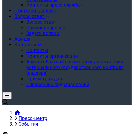
Контакты пресс-службы
Открытые данные
Вопрос ответ
Вопрос ответ
Список вопросов
Задать вопрос
Афиша
Контакты
Контакты
Контакты организации
Анкета обратной связи при осуществлении
регионального государственного контроля
(надзора)
Прием граждан
Справочник подразделений
Пресс-центр
События