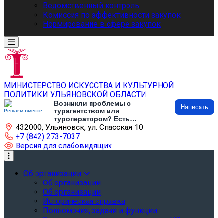
Ведомственный контроль
Комиссия по эффективности закупок
Нормирование в сфере закупок
МИНИСТЕРСТВО ИСКУССТВА И КУЛЬТУРНОЙ
ПОЛИТИКИ УЛЬЯНОВСКОЙ ОБЛАСТИ
Возникли проблемы с
Написать
турагентством или
Решаем вместе
туроператором? Есть
432000, Ульяновск, ул. Спасская 10
предложения по развитию
туризма и туристической
+7 (842) 273-7037
инфраструктуры? Напишите об
Версия для слабовидящих
этом
Об организации
Об организации
Об организации
Историческая справка
Полномочия, задачи и функции