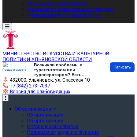
Ведомственный контроль
Комиссия по эффективности закупок
Нормирование в сфере закупок
МИНИСТЕРСТВО ИСКУССТВА И КУЛЬТУРНОЙ
ПОЛИТИКИ УЛЬЯНОВСКОЙ ОБЛАСТИ
Возникли проблемы с
Написать
турагентством или
Решаем вместе
туроператором? Есть
432000, Ульяновск, ул. Спасская 10
предложения по развитию
туризма и туристической
+7 (842) 273-7037
инфраструктуры? Напишите об
Версия для слабовидящих
этом
Об организации
Об организации
Об организации
Историческая справка
Полномочия, задачи и функции