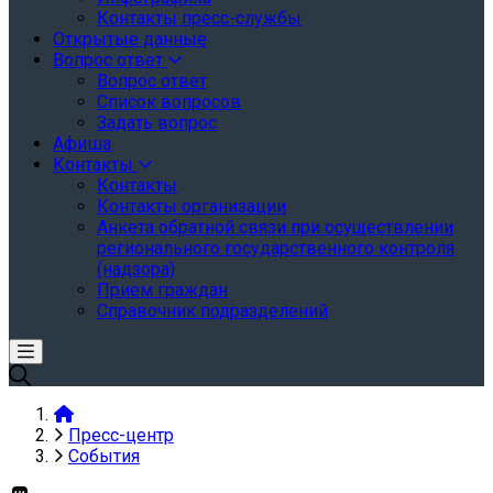
Контакты пресс-службы
Открытые данные
Вопрос ответ
Вопрос ответ
Список вопросов
Задать вопрос
Афиша
Контакты
Контакты
Контакты организации
Анкета обратной связи при осуществлении
регионального государственного контроля
(надзора)
Прием граждан
Справочник подразделений
Пресс-центр
События