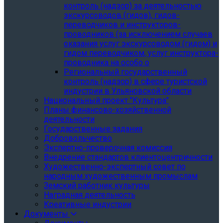
контроль (надзор) за деятельностью
экскурсоводов (гидов), гидов-
переводчиков и инструкторов-
проводников (за исключением случаев
оказания услуг экскурсоводом (гидом) и
гидом переводчиком, услуг инструктора-
проводника на особо о
Региональный государственный
контроль (надзор) в сфере туристской
индустрии в Ульяновской области
Национальный проект "Культура"
Планы финансово-хозяйственной
деятельности
Государственные задания
Добровольчество
Экспертно-проверочная комиссия
Внедрение стандартов клиентоцентричности
Художественно-экспертный совет по
народным художественным промыслам
Земский работник культуры
Наградная деятельность
Креативные индустрии
Документы