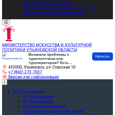
Ведомственный контроль
Комиссия по эффективности закупок
Нормирование в сфере закупок
МИНИСТЕРСТВО ИСКУССТВА И КУЛЬТУРНОЙ
ПОЛИТИКИ УЛЬЯНОВСКОЙ ОБЛАСТИ
Возникли проблемы с
Написать
турагентством или
Решаем вместе
туроператором? Есть
432000, Ульяновск, ул. Спасская 10
предложения по развитию
туризма и туристической
+7 (842) 273-7037
инфраструктуры? Напишите об
Версия для слабовидящих
этом
Об организации
Об организации
Об организации
Историческая справка
Полномочия, задачи и функции