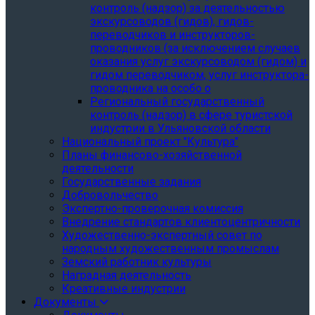
контроль (надзор) за деятельностью
экскурсоводов (гидов), гидов-
переводчиков и инструкторов-
проводников (за исключением случаев
оказания услуг экскурсоводом (гидом) и
гидом переводчиком, услуг инструктора-
проводника на особо о
Региональный государственный
контроль (надзор) в сфере туристской
индустрии в Ульяновской области
Национальный проект "Культура"
Планы финансово-хозяйственной
деятельности
Государственные задания
Добровольчество
Экспертно-проверочная комиссия
Внедрение стандартов клиентоцентричности
Художественно-экспертный совет по
народным художественным промыслам
Земский работник культуры
Наградная деятельность
Креативные индустрии
Документы