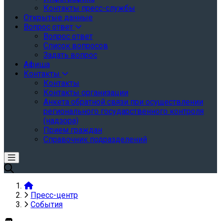
Контакты пресс-службы
Открытые данные
Вопрос ответ
Вопрос ответ
Список вопросов
Задать вопрос
Афиша
Контакты
Контакты
Контакты организации
Анкета обратной связи при осуществлении
регионального государственного контроля
(надзора)
Прием граждан
Справочник подразделений
Пресс-центр
События