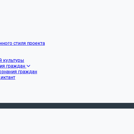
ного стиля проекта
й культуры
ния граждан
ознания граждан
диктант