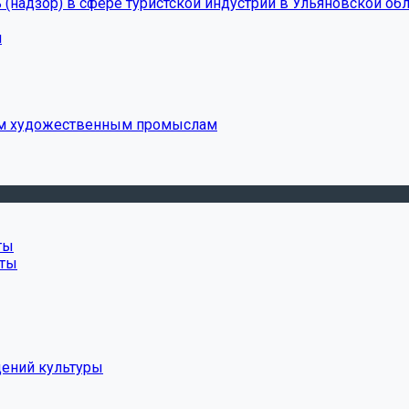
(надзор) в сфере туристской индустрии в Ульяновской обл
и
ым художественным промыслам
ты
нты
дений культуры