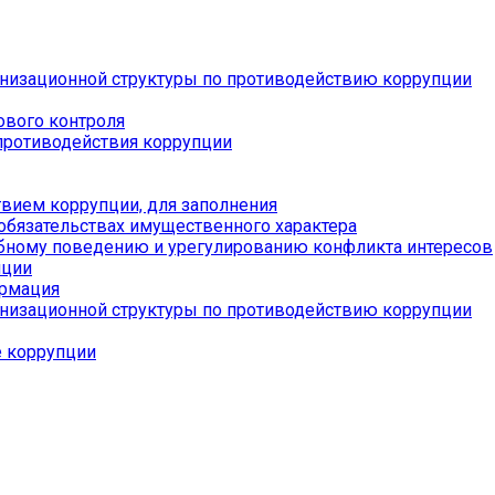
низационной структуры по противодействию коррупции
ового контроля
противодействия коррупции
вием коррупции, для заполнения
 обязательствах имущественного характера
бному поведению и урегулированию конфликта интересов
пции
ормация
низационной структуры по противодействию коррупции
е коррупции