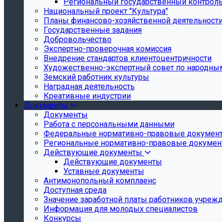
Региональный государственный контроль 
Национальный проект "Культура"
Планы финансово-хозяйственной деятельност
Государственные задания
Добровольчество
Экспертно-проверочная комиссия
Внедрение стандартов клиентоцентричности
Художественно-экспертный совет по народн
Земский работник культуры
Наградная деятельность
Креативные индустрии
Документы
Документы
Работа с персональными данными
Федеральные нормативно-правовые докумен
Региональные нормативно-правовые докуме
Действующие документы
Действующие документы
Уставные документы
Антимонопольный комплаенс
Доступная среда
Значение заработной платы работников учреж
Информация для молодых специалистов
Конкурсы