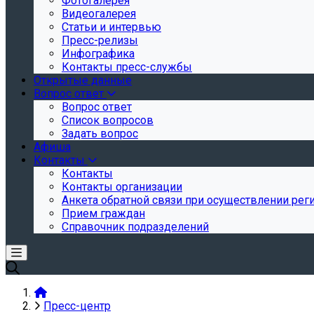
Фотогалерея
Видеогалерея
Статьи и интервью
Пресс-релизы
Инфографика
Контакты пресс-службы
Открытые данные
Вопрос ответ
Вопрос ответ
Список вопросов
Задать вопрос
Афиша
Контакты
Контакты
Контакты организации
Анкета обратной связи при осуществлении реги
Прием граждан
Справочник подразделений
Пресс-центр