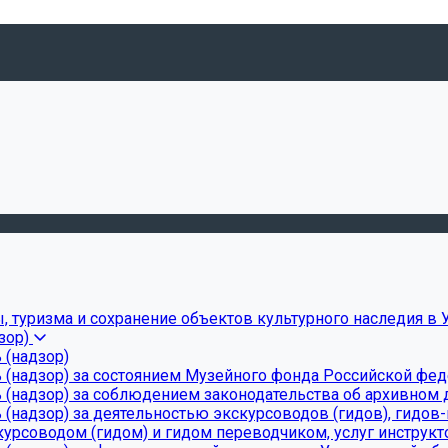
, туризма и сохранение объектов культурного наследия в 
зор)
 (надзор)
 (надзор) за состоянием Музейного фонда Российской фе
(надзор) за соблюдением законодательства об архивном д
(надзор) за деятельностью экскурсоводов (гидов), гидов
урсоводом (гидом) и гидом переводчиком, услуг инструкт