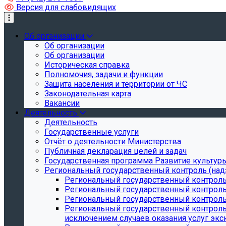
Версия для слабовидящих
Об организации
Об организации
Об организации
Историческая справка
Полномочия, задачи и функции
Защита населения и территории от ЧС
Законодательная карта
Вакансии
Деятельность
Деятельность
Государственные услуги
Отчёт о деятельности Министерства
Публичная декларация целей и задач
Государственная программа Развитие культуры
Региональный государственный контроль (над
Региональный государственный контроль
Региональный государственный контроль
Региональный государственный контроль 
Региональный государственный контроль 
исключением случаев оказания услуг экск