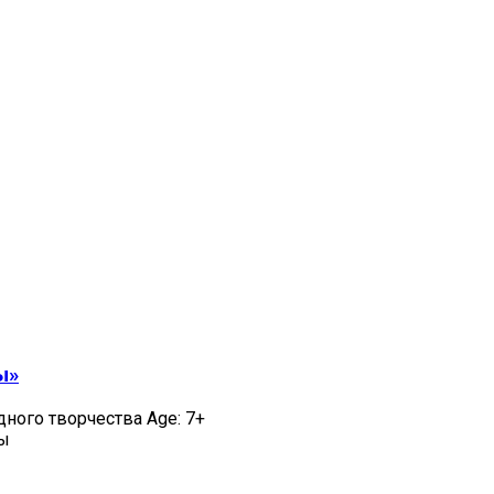
ы»
дного творчества Age: 7+
цы