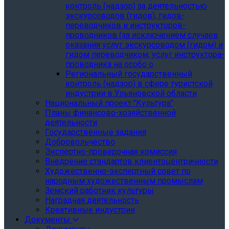
контроль (надзор) за деятельностью
экскурсоводов (гидов), гидов-
переводчиков и инструкторов-
проводников (за исключением случаев
оказания услуг экскурсоводом (гидом) и
гидом переводчиком, услуг инструктора-
проводника на особо о
Региональный государственный
контроль (надзор) в сфере туристской
индустрии в Ульяновской области
Национальный проект "Культура"
Планы финансово-хозяйственной
деятельности
Государственные задания
Добровольчество
Экспертно-проверочная комиссия
Внедрение стандартов клиентоцентричности
Художественно-экспертный совет по
народным художественным промыслам
Земский работник культуры
Наградная деятельность
Креативные индустрии
Документы