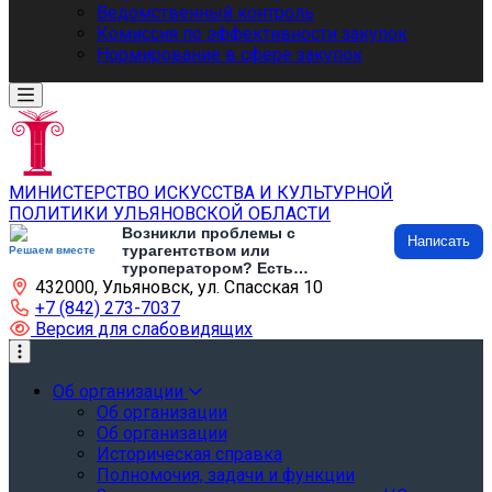
Ведомственный контроль
Комиссия по эффективности закупок
Нормирование в сфере закупок
МИНИСТЕРСТВО ИСКУССТВА И КУЛЬТУРНОЙ
ПОЛИТИКИ УЛЬЯНОВСКОЙ ОБЛАСТИ
Возникли проблемы с
Написать
турагентством или
Решаем вместе
туроператором? Есть
432000, Ульяновск, ул. Спасская 10
предложения по развитию
туризма и туристической
+7 (842) 273-7037
инфраструктуры? Напишите об
Версия для слабовидящих
этом
Об организации
Об организации
Об организации
Историческая справка
Полномочия, задачи и функции