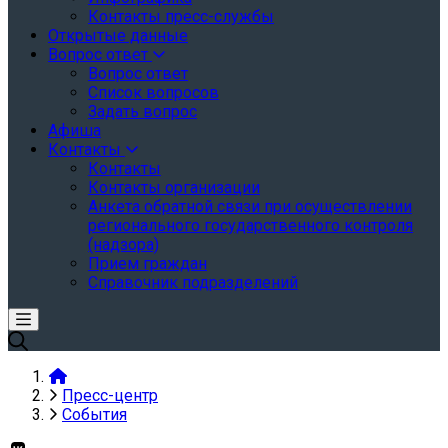
Контакты пресс-службы
Открытые данные
Вопрос ответ
Вопрос ответ
Список вопросов
Задать вопрос
Афиша
Контакты
Контакты
Контакты организации
Анкета обратной связи при осуществлении
регионального государственного контроля
(надзора)
Прием граждан
Справочник подразделений
Пресс-центр
События