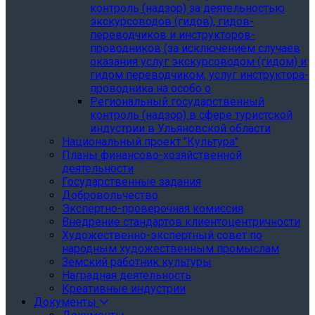
контроль (надзор) за деятельностью
экскурсоводов (гидов), гидов-
переводчиков и инструкторов-
проводников (за исключением случаев
оказания услуг экскурсоводом (гидом) и
гидом переводчиком, услуг инструктора-
проводника на особо о
Региональный государственный
контроль (надзор) в сфере туристской
индустрии в Ульяновской области
Национальный проект "Культура"
Планы финансово-хозяйственной
деятельности
Государственные задания
Добровольчество
Экспертно-проверочная комиссия
Внедрение стандартов клиентоцентричности
Художественно-экспертный совет по
народным художественным промыслам
Земский работник культуры
Наградная деятельность
Креативные индустрии
Документы