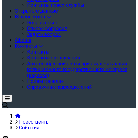
Контакты пресс-службы
Открытые данные
Вопрос ответ
Вопрос ответ
Список вопросов
Задать вопрос
Афиша
Контакты
Контакты
Контакты организации
Анкета обратной связи при осуществлении
регионального государственного контроля
(надзора)
Прием граждан
Справочник подразделений
Пресс-центр
События