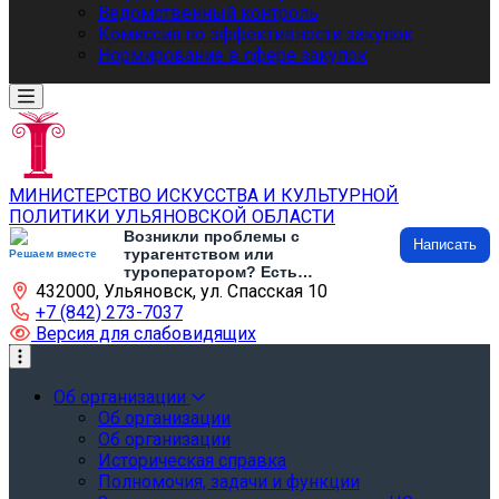
Ведомственный контроль
Комиссия по эффективности закупок
Нормирование в сфере закупок
МИНИСТЕРСТВО ИСКУССТВА И КУЛЬТУРНОЙ
ПОЛИТИКИ УЛЬЯНОВСКОЙ ОБЛАСТИ
Возникли проблемы с
Написать
турагентством или
Решаем вместе
туроператором? Есть
432000, Ульяновск, ул. Спасская 10
предложения по развитию
туризма и туристической
+7 (842) 273-7037
инфраструктуры? Напишите об
Версия для слабовидящих
этом
Об организации
Об организации
Об организации
Историческая справка
Полномочия, задачи и функции