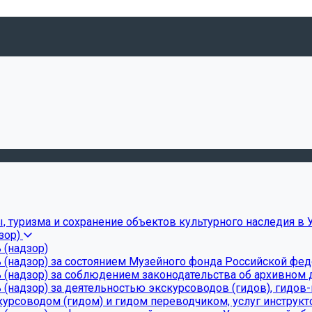
, туризма и сохранение объектов культурного наследия в 
зор)
 (надзор)
 (надзор) за состоянием Музейного фонда Российской фе
(надзор) за соблюдением законодательства об архивном д
(надзор) за деятельностью экскурсоводов (гидов), гидов
урсоводом (гидом) и гидом переводчиком, услуг инструкт