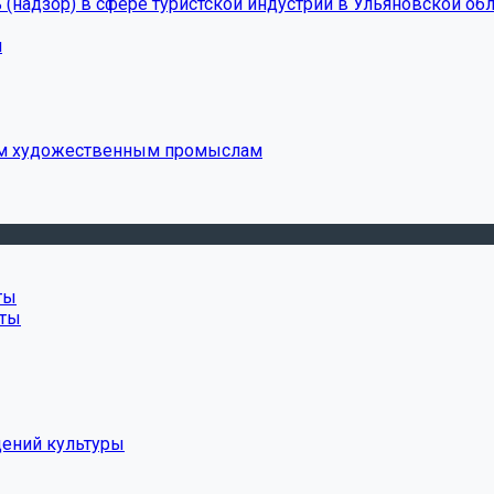
(надзор) в сфере туристской индустрии в Ульяновской обл
и
ым художественным промыслам
ты
нты
дений культуры