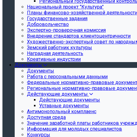
Региональный государственный контроль 
Национальный проект "Культура"
Планы финансово-хозяйственной деятельност
Государственные задания
Добровольчество
Экспертно-проверочная комиссия
Внедрение стандартов клиентоцентричности
Художественно-экспертный совет по народн
Земский работник культуры
Наградная деятельность
Креативные индустрии
Документы
Документы
Работа с персональными данными
Федеральные нормативно-правовые докумен
Региональные нормативно-правовые докуме
Действующие документы
Действующие документы
Уставные документы
Антимонопольный комплаенс
Доступная среда
Значение заработной платы работников учреж
Информация для молодых специалистов
Конкурсы