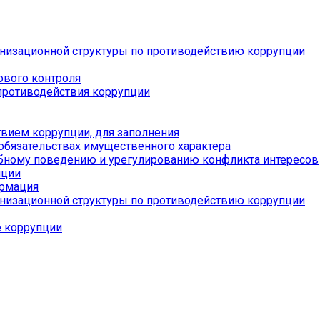
низационной структуры по противодействию коррупции
ового контроля
противодействия коррупции
вием коррупции, для заполнения
 обязательствах имущественного характера
бному поведению и урегулированию конфликта интересов
пции
ормация
низационной структуры по противодействию коррупции
е коррупции