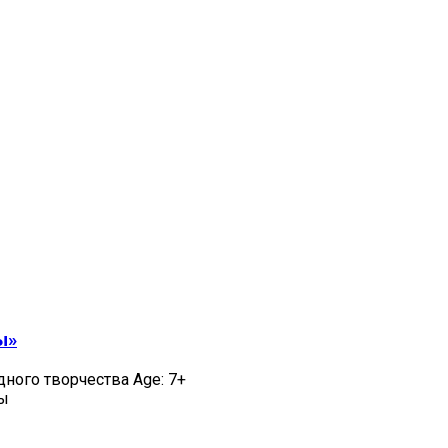
ы»
дного творчества Age: 7+
цы