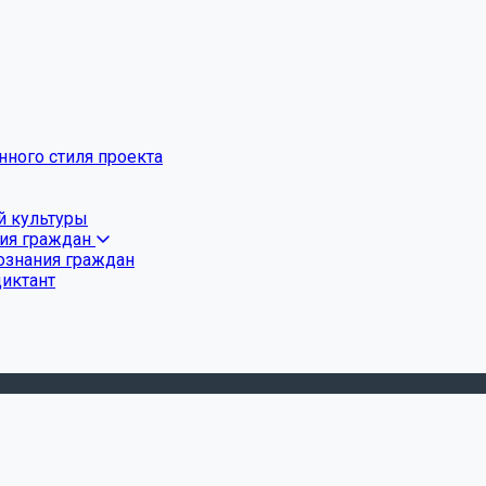
ного стиля проекта
й культуры
ния граждан
ознания граждан
диктант