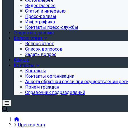
Фотогалерея
Видеогалерея
Статьи и интервью
Пресс-релизы
Инфографика
Контакты пресс-службы
Открытые данные
Вопрос ответ
Вопрос ответ
Список вопросов
Задать вопрос
Афиша
Контакты
Контакты
Контакты организации
Анкета обратной связи при осуществлении реги
Прием граждан
Справочник подразделений
Пресс-центр