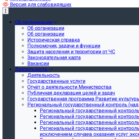
Версия для слабовидящих
Об организации
Об организации
Об организации
Историческая справка
Полномочия, задачи и функции
Защита населения и территории от ЧС
Законодательная карта
Вакансии
Деятельность
Деятельность
Государственные услуги
Отчёт о деятельности Министерства
Публичная декларация целей и задач
Государственная программа Развитие культуры
Региональный государственный контроль (над
Региональный государственный контроль
Региональный государственный контроль
Региональный государственный контроль 
Региональный государственный контроль 
исключением случаев оказания услуг экск