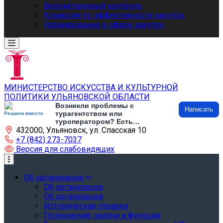
Ведомственный контроль
Комиссия по эффективности закупок
Нормирование в сфере закупок
МИНИСТЕРСТВО ИСКУССТВА И КУЛЬТУРНОЙ
ПОЛИТИКИ УЛЬЯНОВСКОЙ ОБЛАСТИ
Возникли проблемы с
Написать
турагентством или
Решаем вместе
туроператором? Есть
432000, Ульяновск, ул. Спасская 10
предложения по развитию
туризма и туристической
+7 (842) 273-7037
инфраструктуры? Напишите об
Версия для слабовидящих
этом
Об организации
Об организации
Об организации
Историческая справка
Полномочия, задачи и функции