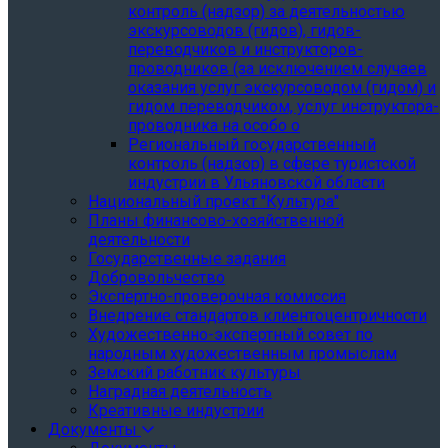
контроль (надзор) за деятельностью
экскурсоводов (гидов), гидов-
переводчиков и инструкторов-
проводников (за исключением случаев
оказания услуг экскурсоводом (гидом) и
гидом переводчиком, услуг инструктора-
проводника на особо о
Региональный государственный
контроль (надзор) в сфере туристской
индустрии в Ульяновской области
Национальный проект "Культура"
Планы финансово-хозяйственной
деятельности
Государственные задания
Добровольчество
Экспертно-проверочная комиссия
Внедрение стандартов клиентоцентричности
Художественно-экспертный совет по
народным художественным промыслам
Земский работник культуры
Наградная деятельность
Креативные индустрии
Документы