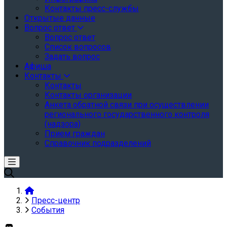
Контакты пресс-службы
Открытые данные
Вопрос ответ
Вопрос ответ
Список вопросов
Задать вопрос
Афиша
Контакты
Контакты
Контакты организации
Анкета обратной связи при осуществлении
регионального государственного контроля
(надзора)
Прием граждан
Справочник подразделений
Пресс-центр
События