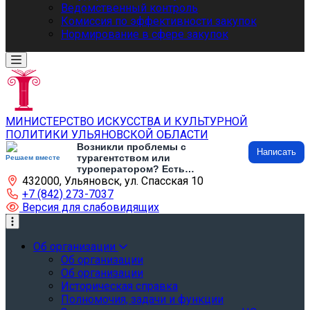
Ведомственный контроль
Комиссия по эффективности закупок
Нормирование в сфере закупок
МИНИСТЕРСТВО ИСКУССТВА И КУЛЬТУРНОЙ
ПОЛИТИКИ УЛЬЯНОВСКОЙ ОБЛАСТИ
Возникли проблемы с
Написать
турагентством или
Решаем вместе
туроператором? Есть
432000, Ульяновск, ул. Спасская 10
предложения по развитию
туризма и туристической
+7 (842) 273-7037
инфраструктуры? Напишите об
Версия для слабовидящих
этом
Об организации
Об организации
Об организации
Историческая справка
Полномочия, задачи и функции