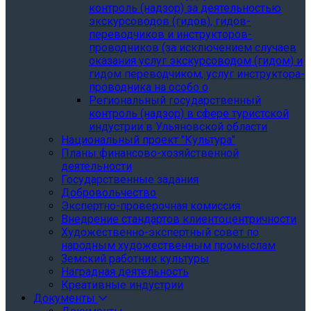
контроль (надзор) за деятельностью
экскурсоводов (гидов), гидов-
переводчиков и инструкторов-
проводников (за исключением случаев
оказания услуг экскурсоводом (гидом) и
гидом переводчиком, услуг инструктора-
проводника на особо о
Региональный государственный
контроль (надзор) в сфере туристской
индустрии в Ульяновской области
Национальный проект "Культура"
Планы финансово-хозяйственной
деятельности
Государственные задания
Добровольчество
Экспертно-проверочная комиссия
Внедрение стандартов клиентоцентричности
Художественно-экспертный совет по
народным художественным промыслам
Земский работник культуры
Наградная деятельность
Креативные индустрии
Документы