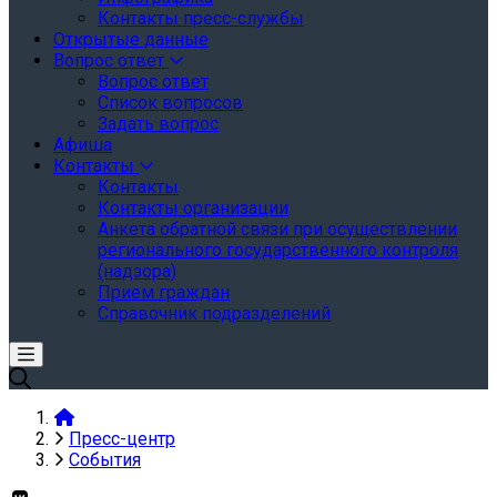
Контакты пресс-службы
Открытые данные
Вопрос ответ
Вопрос ответ
Список вопросов
Задать вопрос
Афиша
Контакты
Контакты
Контакты организации
Анкета обратной связи при осуществлении
регионального государственного контроля
(надзора)
Прием граждан
Справочник подразделений
Пресс-центр
События