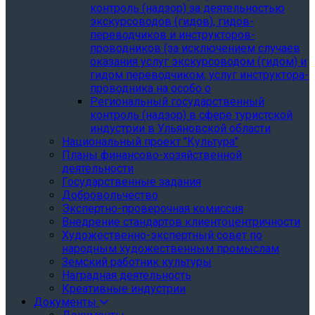
контроль (надзор) за деятельностью
экскурсоводов (гидов), гидов-
переводчиков и инструкторов-
проводников (за исключением случаев
оказания услуг экскурсоводом (гидом) и
гидом переводчиком, услуг инструктора-
проводника на особо о
Региональный государственный
контроль (надзор) в сфере туристской
индустрии в Ульяновской области
Национальный проект "Культура"
Планы финансово-хозяйственной
деятельности
Государственные задания
Добровольчество
Экспертно-проверочная комиссия
Внедрение стандартов клиентоцентричности
Художественно-экспертный совет по
народным художественным промыслам
Земский работник культуры
Наградная деятельность
Креативные индустрии
Документы