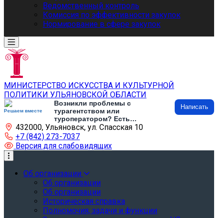
Ведомственный контроль
Комиссия по эффективности закупок
Нормирование в сфере закупок
МИНИСТЕРСТВО ИСКУССТВА И КУЛЬТУРНОЙ
ПОЛИТИКИ УЛЬЯНОВСКОЙ ОБЛАСТИ
Возникли проблемы с
Написать
турагентством или
Решаем вместе
туроператором? Есть
432000, Ульяновск, ул. Спасская 10
предложения по развитию
туризма и туристической
+7 (842) 273-7037
инфраструктуры? Напишите об
Версия для слабовидящих
этом
Об организации
Об организации
Об организации
Историческая справка
Полномочия, задачи и функции