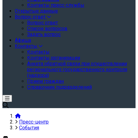
Контакты пресс-службы
Открытые данные
Вопрос ответ
Вопрос ответ
Список вопросов
Задать вопрос
Афиша
Контакты
Контакты
Контакты организации
Анкета обратной связи при осуществлении
регионального государственного контроля
(надзора)
Прием граждан
Справочник подразделений
Пресс-центр
События