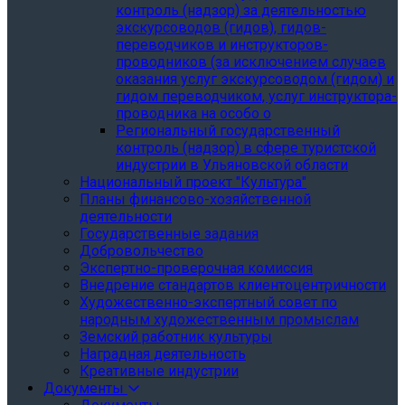
контроль (надзор) за деятельностью
экскурсоводов (гидов), гидов-
переводчиков и инструкторов-
проводников (за исключением случаев
оказания услуг экскурсоводом (гидом) и
гидом переводчиком, услуг инструктора-
проводника на особо о
Региональный государственный
контроль (надзор) в сфере туристской
индустрии в Ульяновской области
Национальный проект "Культура"
Планы финансово-хозяйственной
деятельности
Государственные задания
Добровольчество
Экспертно-проверочная комиссия
Внедрение стандартов клиентоцентричности
Художественно-экспертный совет по
народным художественным промыслам
Земский работник культуры
Наградная деятельность
Креативные индустрии
Документы