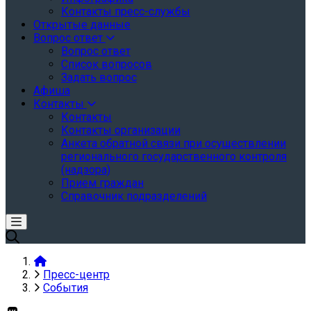
Контакты пресс-службы
Открытые данные
Вопрос ответ
Вопрос ответ
Список вопросов
Задать вопрос
Афиша
Контакты
Контакты
Контакты организации
Анкета обратной связи при осуществлении
регионального государственного контроля
(надзора)
Прием граждан
Справочник подразделений
Пресс-центр
События