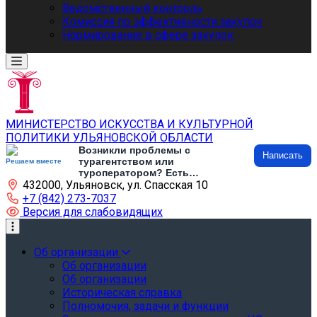
Ведомственный контроль
Комиссия по эффективности закупок
Нормирование в сфере закупок
МИНИСТЕРСТВО ИСКУССТВА И КУЛЬТУРНОЙ
ПОЛИТИКИ УЛЬЯНОВСКОЙ ОБЛАСТИ
Возникли проблемы с
Написать
турагентством или
Решаем вместе
туроператором? Есть
432000, Ульяновск, ул. Спасская 10
предложения по развитию
туризма и туристической
+7 (842) 273-7037
инфраструктуры? Напишите об
Версия для слабовидящих
этом
Об организации
Об организации
Об организации
Историческая справка
Полномочия, задачи и функции