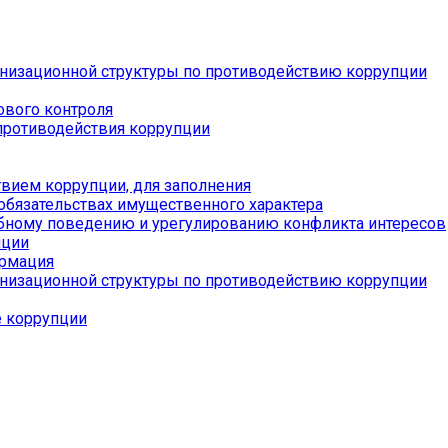
низационной структуры по противодействию коррупции
ового контроля
противодействия коррупции
вием коррупции, для заполнения
 обязательствах имущественного характера
бному поведению и урегулированию конфликта интересов
пции
ормация
низационной структуры по противодействию коррупции
е коррупции