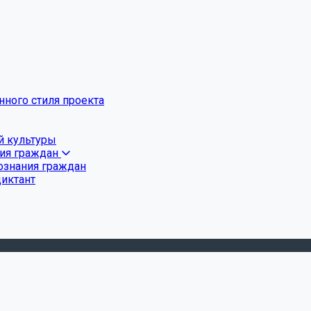
ного стиля проекта
й культуры
ния граждан
ознания граждан
диктант