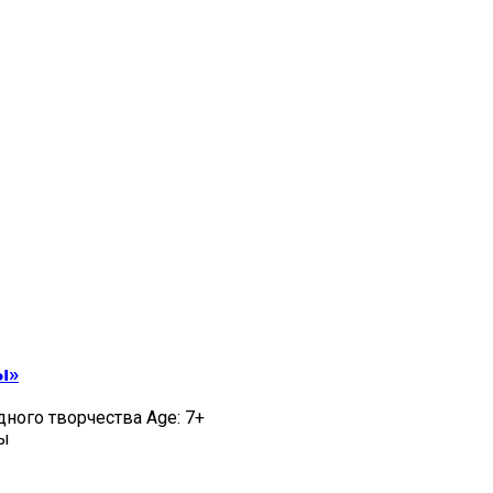
ы»
дного творчества Age: 7+
цы