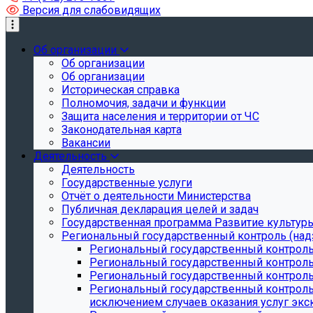
Версия для слабовидящих
Об организации
Об организации
Об организации
Историческая справка
Полномочия, задачи и функции
Защита населения и территории от ЧС
Законодательная карта
Вакансии
Деятельность
Деятельность
Государственные услуги
Отчёт о деятельности Министерства
Публичная декларация целей и задач
Государственная программа Развитие культуры
Региональный государственный контроль (над
Региональный государственный контроль
Региональный государственный контроль
Региональный государственный контроль 
Региональный государственный контроль 
исключением случаев оказания услуг экск