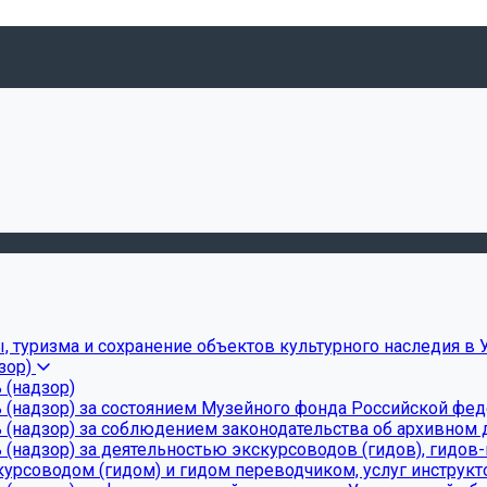
, туризма и сохранение объектов культурного наследия в 
зор)
 (надзор)
 (надзор) за состоянием Музейного фонда Российской фе
(надзор) за соблюдением законодательства об архивном д
(надзор) за деятельностью экскурсоводов (гидов), гидов
урсоводом (гидом) и гидом переводчиком, услуг инструкт