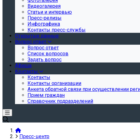
Фотогалерея
Видеогалерея
Статьи и интервью
Пресс-релизы
Инфографика
Контакты пресс-службы
Открытые данные
Вопрос ответ
Вопрос ответ
Список вопросов
Задать вопрос
Афиша
Контакты
Контакты
Контакты организации
Анкета обратной связи при осуществлении реги
Прием граждан
Справочник подразделений
Пресс-центр