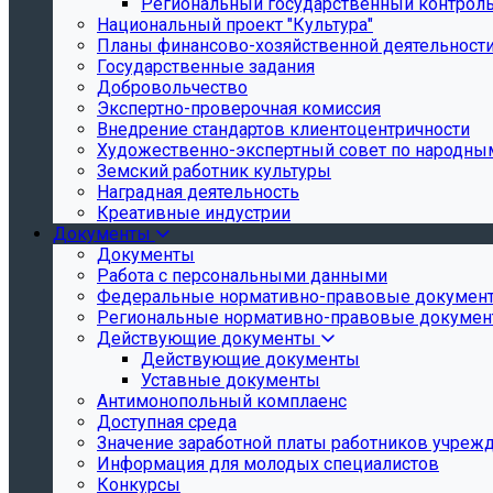
Региональный государственный контроль 
Национальный проект "Культура"
Планы финансово-хозяйственной деятельност
Государственные задания
Добровольчество
Экспертно-проверочная комиссия
Внедрение стандартов клиентоцентричности
Художественно-экспертный совет по народн
Земский работник культуры
Наградная деятельность
Креативные индустрии
Документы
Документы
Работа с персональными данными
Федеральные нормативно-правовые докумен
Региональные нормативно-правовые докуме
Действующие документы
Действующие документы
Уставные документы
Антимонопольный комплаенс
Доступная среда
Значение заработной платы работников учреж
Информация для молодых специалистов
Конкурсы