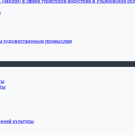
(надзор) в сфере туристской индустрии в Ульяновской обл
и
ым художественным промыслам
ты
нты
дений культуры