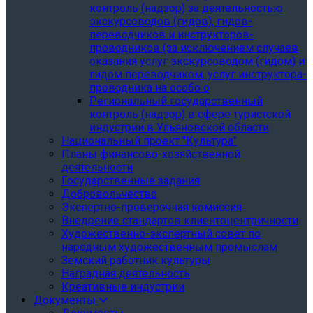
контроль (надзор) за деятельностью
экскурсоводов (гидов), гидов-
переводчиков и инструкторов-
проводников (за исключением случаев
оказания услуг экскурсоводом (гидом) и
гидом переводчиком, услуг инструктора-
проводника на особо о
Региональный государственный
контроль (надзор) в сфере туристской
индустрии в Ульяновской области
Национальный проект "Культура"
Планы финансово-хозяйственной
деятельности
Государственные задания
Добровольчество
Экспертно-проверочная комиссия
Внедрение стандартов клиентоцентричности
Художественно-экспертный совет по
народным художественным промыслам
Земский работник культуры
Наградная деятельность
Креативные индустрии
Документы