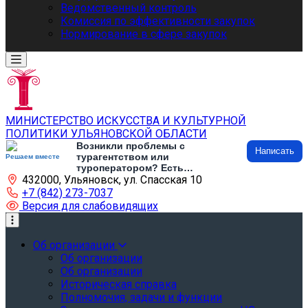
Ведомственный контроль
Комиссия по эффективности закупок
Нормирование в сфере закупок
МИНИСТЕРСТВО ИСКУССТВА И КУЛЬТУРНОЙ
ПОЛИТИКИ УЛЬЯНОВСКОЙ ОБЛАСТИ
Возникли проблемы с
Написать
турагентством или
Решаем вместе
туроператором? Есть
432000, Ульяновск, ул. Спасская 10
предложения по развитию
туризма и туристической
+7 (842) 273-7037
инфраструктуры? Напишите об
Версия для слабовидящих
этом
Об организации
Об организации
Об организации
Историческая справка
Полномочия, задачи и функции