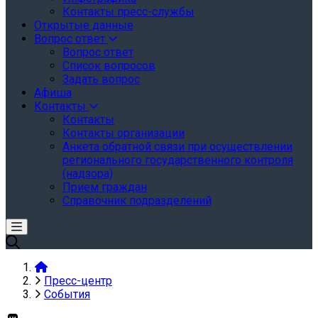
Контакты пресс-службы
Открытые данные
Вопрос ответ
Вопрос ответ
Список вопросов
Задать вопрос
Афиша
Контакты
Контакты
Контакты организации
Анкета обратной связи при осуществлении
регионального государственного контроля
(надзора)
Прием граждан
Справочник подразделений
Пресс-центр
События