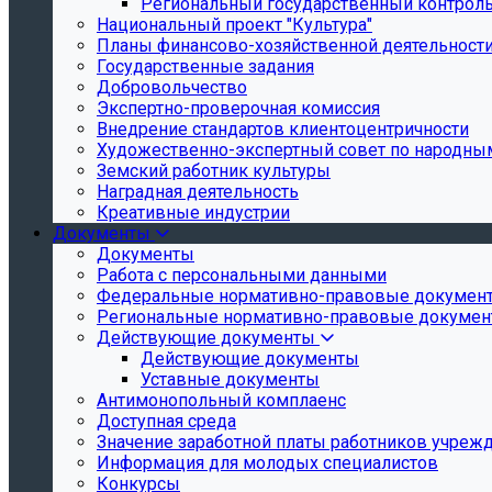
Региональный государственный контроль 
Национальный проект "Культура"
Планы финансово-хозяйственной деятельност
Государственные задания
Добровольчество
Экспертно-проверочная комиссия
Внедрение стандартов клиентоцентричности
Художественно-экспертный совет по народн
Земский работник культуры
Наградная деятельность
Креативные индустрии
Документы
Документы
Работа с персональными данными
Федеральные нормативно-правовые докумен
Региональные нормативно-правовые докуме
Действующие документы
Действующие документы
Уставные документы
Антимонопольный комплаенс
Доступная среда
Значение заработной платы работников учреж
Информация для молодых специалистов
Конкурсы