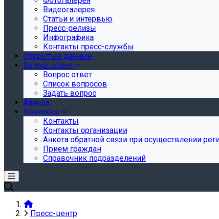
Фотогалерея
Видеогалерея
Статьи и интервью
Пресс-релизы
Инфографика
Контакты пресс-службы
Открытые данные
Вопрос ответ
Вопрос ответ
Список вопросов
Задать вопрос
Афиша
Контакты
Контакты
Контакты организации
Анкета обратной связи при осуществлении реги
Прием граждан
Справочник подразделений
Пресс-центр