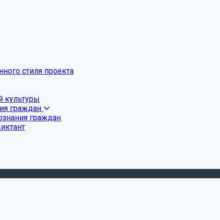
ного стиля проекта
й культуры
ния граждан
ознания граждан
диктант