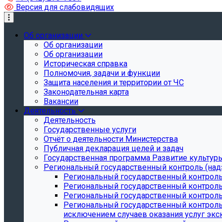
Версия для слабовидящих
Об организации
Об организации
Об организации
Историческая справка
Полномочия, задачи и функции
Защита населения и территории от ЧС
Законодательная карта
Вакансии
Деятельность
Деятельность
Государственные услуги
Отчёт о деятельности Министерства
Публичная декларация целей и задач
Государственная программа Развитие культуры
Региональный государственный контроль (над
Региональный государственный контроль
Региональный государственный контроль
Региональный государственный контроль 
Региональный государственный контроль 
исключением случаев оказания услуг экск