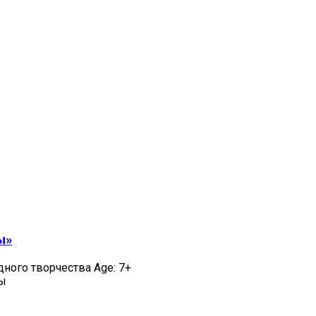
ы»
дного творчества Age: 7+
цы