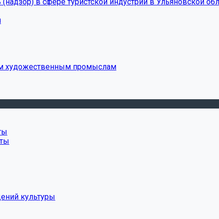
(надзор) в сфере туристской индустрии в Ульяновской обл
и
ым художественным промыслам
ты
нты
дений культуры