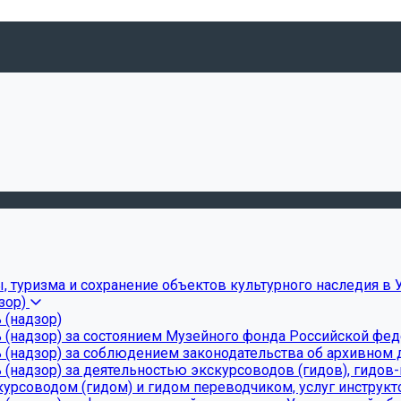
, туризма и сохранение объектов культурного наследия в 
зор)
 (надзор)
 (надзор) за состоянием Музейного фонда Российской фе
(надзор) за соблюдением законодательства об архивном д
(надзор) за деятельностью экскурсоводов (гидов), гидов
урсоводом (гидом) и гидом переводчиком, услуг инструкт