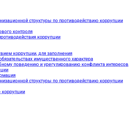
низационной структуры по противодействию коррупции
ового контроля
противодействия коррупции
вием коррупции, для заполнения
 обязательствах имущественного характера
бному поведению и урегулированию конфликта интересов
пции
ормация
низационной структуры по противодействию коррупции
е коррупции