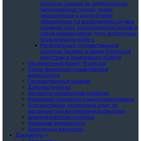
контроль (надзор) за деятельностью
экскурсоводов (гидов), гидов-
переводчиков и инструкторов-
проводников (за исключением случаев
оказания услуг экскурсоводом (гидом) и
гидом переводчиком, услуг инструктора-
проводника на особо о
Региональный государственный
контроль (надзор) в сфере туристской
индустрии в Ульяновской области
Национальный проект "Культура"
Планы финансово-хозяйственной
деятельности
Государственные задания
Добровольчество
Экспертно-проверочная комиссия
Внедрение стандартов клиентоцентричности
Художественно-экспертный совет по
народным художественным промыслам
Земский работник культуры
Наградная деятельность
Креативные индустрии
Документы