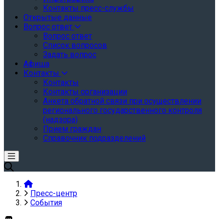
Контакты пресс-службы
Открытые данные
Вопрос ответ
Вопрос ответ
Список вопросов
Задать вопрос
Афиша
Контакты
Контакты
Контакты организации
Анкета обратной связи при осуществлении
регионального государственного контроля
(надзора)
Прием граждан
Справочник подразделений
Пресс-центр
События