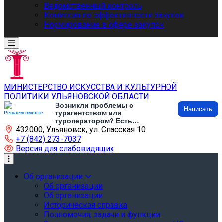
Ведомственный контроль
Комиссия по эффективности закупок
Нормирование в сфере закупок
МИНИСТЕРСТВО ИСКУССТВА И КУЛЬТУРНОЙ
ПОЛИТИКИ УЛЬЯНОВСКОЙ ОБЛАСТИ
Возникли проблемы с
Написать
турагентством или
Решаем вместе
туроператором? Есть
432000, Ульяновск, ул. Спасская 10
предложения по развитию
туризма и туристической
+7 (842) 273-7037
инфраструктуры? Напишите об
Версия для слабовидящих
этом
Об организации
Об организации
Об организации
Историческая справка
Полномочия, задачи и функции