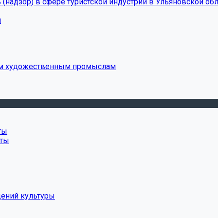
(надзор) в сфере туристской индустрии в Ульяновской обл
и
ым художественным промыслам
ты
нты
дений культуры