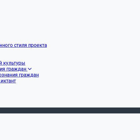
ного стиля проекта
й культуры
ния граждан
ознания граждан
диктант