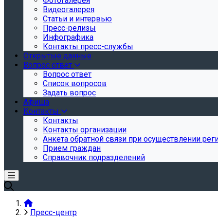
Фотогалерея
Видеогалерея
Статьи и интервью
Пресс-релизы
Инфографика
Контакты пресс-службы
Открытые данные
Вопрос ответ
Вопрос ответ
Список вопросов
Задать вопрос
Афиша
Контакты
Контакты
Контакты организации
Анкета обратной связи при осуществлении реги
Прием граждан
Справочник подразделений
Пресс-центр