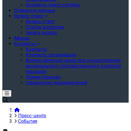
Контакты пресс-службы
Открытые данные
Вопрос ответ
Вопрос ответ
Список вопросов
Задать вопрос
Афиша
Контакты
Контакты
Контакты организации
Анкета обратной связи при осуществлении
регионального государственного контроля
(надзора)
Прием граждан
Справочник подразделений
Пресс-центр
События