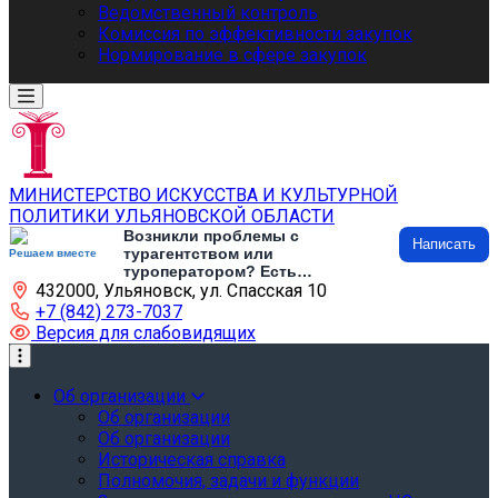
Ведомственный контроль
Комиссия по эффективности закупок
Нормирование в сфере закупок
МИНИСТЕРСТВО ИСКУССТВА И КУЛЬТУРНОЙ
ПОЛИТИКИ УЛЬЯНОВСКОЙ ОБЛАСТИ
Возникли проблемы с
Написать
турагентством или
Решаем вместе
туроператором? Есть
432000, Ульяновск, ул. Спасская 10
предложения по развитию
туризма и туристической
+7 (842) 273-7037
инфраструктуры? Напишите об
Версия для слабовидящих
этом
Об организации
Об организации
Об организации
Историческая справка
Полномочия, задачи и функции