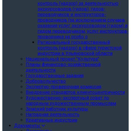
контроль (надзор) за деятельностью
экскурсоводов (гидов), гидов-
переводчиков и инструкторов-
проводников (за исключением случаев
оказания услуг экскурсоводом (гидом) и
гидом переводчиком, услуг инструктора-
проводника на особо о
Региональный государственный
контроль (надзор) в сфере туристской
индустрии в Ульяновской области
Национальный проект "Культура"
Планы финансово-хозяйственной
деятельности
Государственные задания
Добровольчество
Экспертно-проверочная комиссия
Внедрение стандартов клиентоцентричности
Художественно-экспертный совет по
народным художественным промыслам
Земский работник культуры
Наградная деятельность
Креативные индустрии
Документы