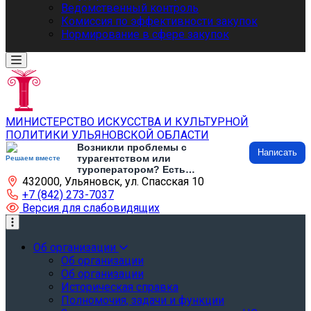
Ведомственный контроль
Комиссия по эффективности закупок
Нормирование в сфере закупок
МИНИСТЕРСТВО ИСКУССТВА И КУЛЬТУРНОЙ
ПОЛИТИКИ УЛЬЯНОВСКОЙ ОБЛАСТИ
Возникли проблемы с
Написать
турагентством или
Решаем вместе
туроператором? Есть
432000, Ульяновск, ул. Спасская 10
предложения по развитию
туризма и туристической
+7 (842) 273-7037
инфраструктуры? Напишите об
Версия для слабовидящих
этом
Об организации
Об организации
Об организации
Историческая справка
Полномочия, задачи и функции