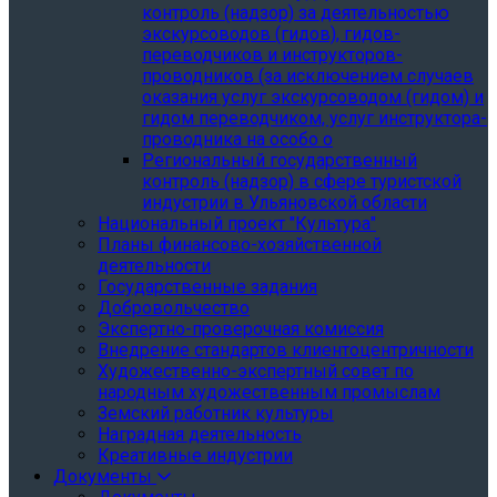
контроль (надзор) за деятельностью
экскурсоводов (гидов), гидов-
переводчиков и инструкторов-
проводников (за исключением случаев
оказания услуг экскурсоводом (гидом) и
гидом переводчиком, услуг инструктора-
проводника на особо о
Региональный государственный
контроль (надзор) в сфере туристской
индустрии в Ульяновской области
Национальный проект "Культура"
Планы финансово-хозяйственной
деятельности
Государственные задания
Добровольчество
Экспертно-проверочная комиссия
Внедрение стандартов клиентоцентричности
Художественно-экспертный совет по
народным художественным промыслам
Земский работник культуры
Наградная деятельность
Креативные индустрии
Документы