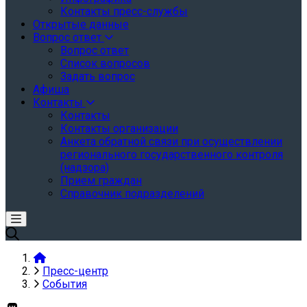
Контакты пресс-службы
Открытые данные
Вопрос ответ
Вопрос ответ
Список вопросов
Задать вопрос
Афиша
Контакты
Контакты
Контакты организации
Анкета обратной связи при осуществлении
регионального государственного контроля
(надзора)
Прием граждан
Справочник подразделений
Пресс-центр
События