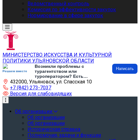
Ведомственный контроль
Комиссия по эффективности закупок
Нормирование в сфере закупок
МИНИСТЕРСТВО ИСКУССТВА И КУЛЬТУРНОЙ
ПОЛИТИКИ УЛЬЯНОВСКОЙ ОБЛАСТИ
Возникли проблемы с
Написать
турагентством или
Решаем вместе
туроператором? Есть
432000, Ульяновск, ул. Спасская 10
предложения по развитию
туризма и туристической
+7 (842) 273-7037
инфраструктуры? Напишите об
Версия для слабовидящих
этом
Об организации
Об организации
Об организации
Историческая справка
Полномочия, задачи и функции