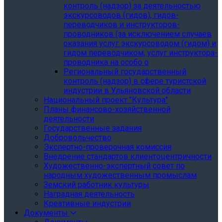
контроль (надзор) за деятельностью
экскурсоводов (гидов), гидов-
переводчиков и инструкторов-
проводников (за исключением случаев
оказания услуг экскурсоводом (гидом) и
гидом переводчиком, услуг инструктора-
проводника на особо о
Региональный государственный
контроль (надзор) в сфере туристской
индустрии в Ульяновской области
Национальный проект "Культура"
Планы финансово-хозяйственной
деятельности
Государственные задания
Добровольчество
Экспертно-проверочная комиссия
Внедрение стандартов клиентоцентричности
Художественно-экспертный совет по
народным художественным промыслам
Земский работник культуры
Наградная деятельность
Креативные индустрии
Документы