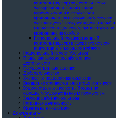
контроль (надзор) за деятельностью
экскурсоводов (гидов), гидов-
переводчиков и инструкторов-
проводников (за исключением случаев
оказания услуг экскурсоводом (гидом) и
гидом переводчиком, услуг инструктора-
проводника на особо о
Региональный государственный
контроль (надзор) в сфере туристской
индустрии в Ульяновской области
Национальный проект "Культура"
Планы финансово-хозяйственной
деятельности
Государственные задания
Добровольчество
Экспертно-проверочная комиссия
Внедрение стандартов клиентоцентричности
Художественно-экспертный совет по
народным художественным промыслам
Земский работник культуры
Наградная деятельность
Креативные индустрии
Документы