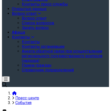
Контакты пресс-службы
Открытые данные
Вопрос ответ
Вопрос ответ
Список вопросов
Задать вопрос
Афиша
Контакты
Контакты
Контакты организации
Анкета обратной связи при осуществлении
регионального государственного контроля
(надзора)
Прием граждан
Справочник подразделений
Пресс-центр
События