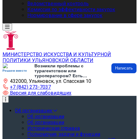
Ведомственный контроль
Комиссия по эффективности закупок
Нормирование в сфере закупок
МИНИСТЕРСТВО ИСКУССТВА И КУЛЬТУРНОЙ
ПОЛИТИКИ УЛЬЯНОВСКОЙ ОБЛАСТИ
Возникли проблемы с
Написать
турагентством или
Решаем вместе
туроператором? Есть
432000, Ульяновск, ул. Спасская 10
предложения по развитию
туризма и туристической
+7 (842) 273-7037
инфраструктуры? Напишите об
Версия для слабовидящих
этом
Об организации
Об организации
Об организации
Историческая справка
Полномочия, задачи и функции