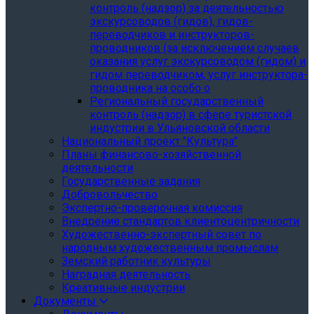
контроль (надзор) за деятельностью
экскурсоводов (гидов), гидов-
переводчиков и инструкторов-
проводников (за исключением случаев
оказания услуг экскурсоводом (гидом) и
гидом переводчиком, услуг инструктора-
проводника на особо о
Региональный государственный
контроль (надзор) в сфере туристской
индустрии в Ульяновской области
Национальный проект "Культура"
Планы финансово-хозяйственной
деятельности
Государственные задания
Добровольчество
Экспертно-проверочная комиссия
Внедрение стандартов клиентоцентричности
Художественно-экспертный совет по
народным художественным промыслам
Земский работник культуры
Наградная деятельность
Креативные индустрии
Документы