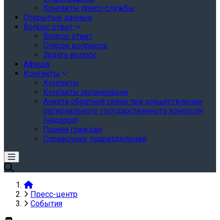
Контакты пресс-службы
Открытые данные
Вопрос ответ
Вопрос ответ
Список вопросов
Задать вопрос
Афиша
Контакты
Контакты
Контакты организации
Анкета обратной связи при осуществлении
регионального государственного контроля
(надзора)
Прием граждан
Справочник подразделений
Пресс-центр
События