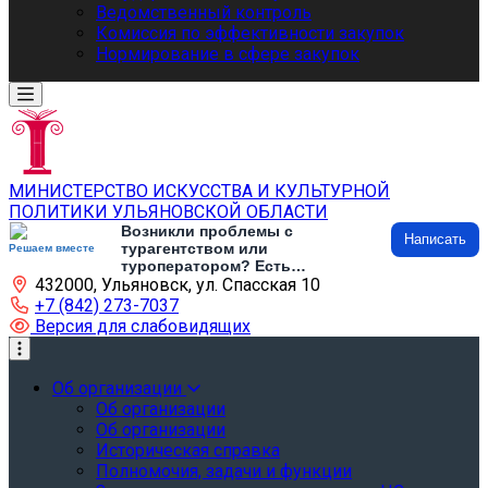
Ведомственный контроль
Комиссия по эффективности закупок
Нормирование в сфере закупок
МИНИСТЕРСТВО ИСКУССТВА И КУЛЬТУРНОЙ
ПОЛИТИКИ УЛЬЯНОВСКОЙ ОБЛАСТИ
Возникли проблемы с
Написать
турагентством или
Решаем вместе
туроператором? Есть
432000, Ульяновск, ул. Спасская 10
предложения по развитию
туризма и туристической
+7 (842) 273-7037
инфраструктуры? Напишите об
Версия для слабовидящих
этом
Об организации
Об организации
Об организации
Историческая справка
Полномочия, задачи и функции