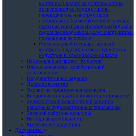
контроль (надзор) за деятельностью
экскурсоводов (гидов), гидов-
переводчиков и инструкторов-
проводников (за исключением случаев
оказания услуг экскурсоводом (гидом) и
гидом переводчиком, услуг инструктора-
проводника на особо о
Региональный государственный
контроль (надзор) в сфере туристской
индустрии в Ульяновской области
Национальный проект "Культура"
Планы финансово-хозяйственной
деятельности
Государственные задания
Добровольчество
Экспертно-проверочная комиссия
Внедрение стандартов клиентоцентричности
Художественно-экспертный совет по
народным художественным промыслам
Земский работник культуры
Наградная деятельность
Креативные индустрии
Документы