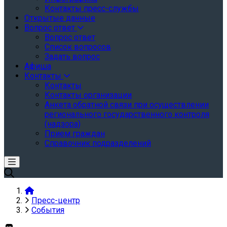
Контакты пресс-службы
Открытые данные
Вопрос ответ
Вопрос ответ
Список вопросов
Задать вопрос
Афиша
Контакты
Контакты
Контакты организации
Анкета обратной связи при осуществлении
регионального государственного контроля
(надзора)
Прием граждан
Справочник подразделений
Пресс-центр
События