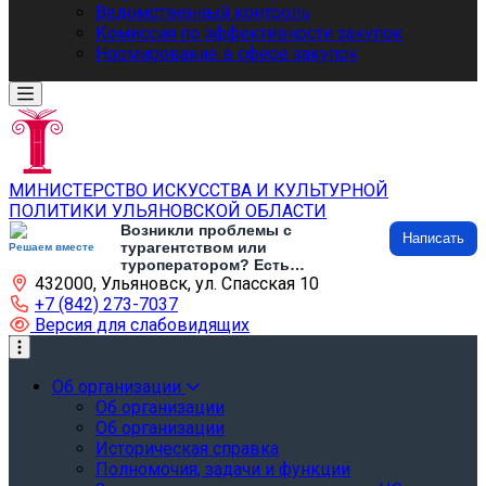
Ведомственный контроль
Комиссия по эффективности закупок
Нормирование в сфере закупок
МИНИСТЕРСТВО ИСКУССТВА И КУЛЬТУРНОЙ
ПОЛИТИКИ УЛЬЯНОВСКОЙ ОБЛАСТИ
Возникли проблемы с
Написать
турагентством или
Решаем вместе
туроператором? Есть
432000, Ульяновск, ул. Спасская 10
предложения по развитию
туризма и туристической
+7 (842) 273-7037
инфраструктуры? Напишите об
Версия для слабовидящих
этом
Об организации
Об организации
Об организации
Историческая справка
Полномочия, задачи и функции