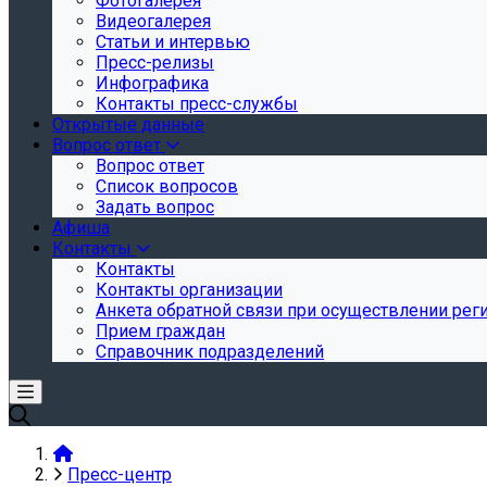
Фотогалерея
Видеогалерея
Статьи и интервью
Пресс-релизы
Инфографика
Контакты пресс-службы
Открытые данные
Вопрос ответ
Вопрос ответ
Список вопросов
Задать вопрос
Афиша
Контакты
Контакты
Контакты организации
Анкета обратной связи при осуществлении реги
Прием граждан
Справочник подразделений
Пресс-центр