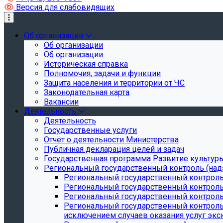
Версия для слабовидящих
Об организации
Об организации
Об организации
Историческая справка
Полномочия, задачи и функции
Защита населения и территории от ЧС
Законодательная карта
Вакансии
Деятельность
Деятельность
Государственные услуги
Отчёт о деятельности Министерства
Публичная декларация целей и задач
Государственная программа Развитие культуры
Региональный государственный контроль (над
Региональный государственный контроль
Региональный государственный контроль
Региональный государственный контроль 
Региональный государственный контроль 
исключением случаев оказания услуг экск