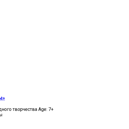
ы»
дного творчества Age: 7+
цы