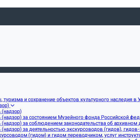
, туризма и сохранение объектов культурного наследия в 
зор)
 (надзор)
 (надзор) за состоянием Музейного фонда Российской фе
(надзор) за соблюдением законодательства об архивном д
(надзор) за деятельностью экскурсоводов (гидов), гидов
урсоводом (гидом) и гидом переводчиком, услуг инструкт