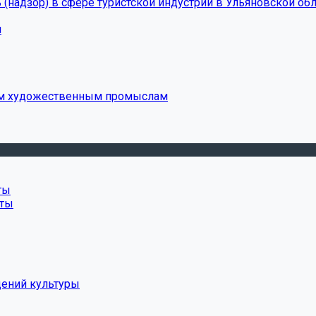
(надзор) в сфере туристской индустрии в Ульяновской обл
и
ым художественным промыслам
ты
нты
дений культуры