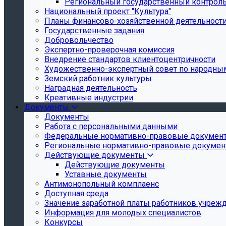
Региональный государственный контроль 
Национальный проект "Культура"
Планы финансово-хозяйственной деятельност
Государственные задания
Добровольчество
Экспертно-проверочная комиссия
Внедрение стандартов клиентоцентричности
Художественно-экспертный совет по народн
Земский работник культуры
Наградная деятельность
Креативные индустрии
Документы
Документы
Работа с персональными данными
Федеральные нормативно-правовые докумен
Региональные нормативно-правовые докуме
Действующие документы
Действующие документы
Уставные документы
Антимонопольный комплаенс
Доступная среда
Значение заработной платы работников учреж
Информация для молодых специалистов
Конкурсы