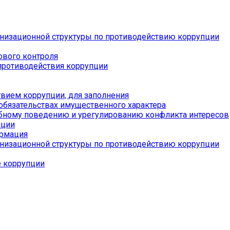
низационной структуры по противодействию коррупции
ового контроля
противодействия коррупции
вием коррупции, для заполнения
 обязательствах имущественного характера
бному поведению и урегулированию конфликта интересов
пции
ормация
низационной структуры по противодействию коррупции
е коррупции