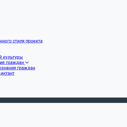
ного стиля проекта
й культуры
ния граждан
ознания граждан
диктант