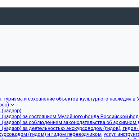
, туризма и сохранение объектов культурного наследия в 
зор)
 (надзор)
 (надзор) за состоянием Музейного фонда Российской фе
(надзор) за соблюдением законодательства об архивном д
(надзор) за деятельностью экскурсоводов (гидов), гидов
урсоводом (гидом) и гидом переводчиком, услуг инструкт