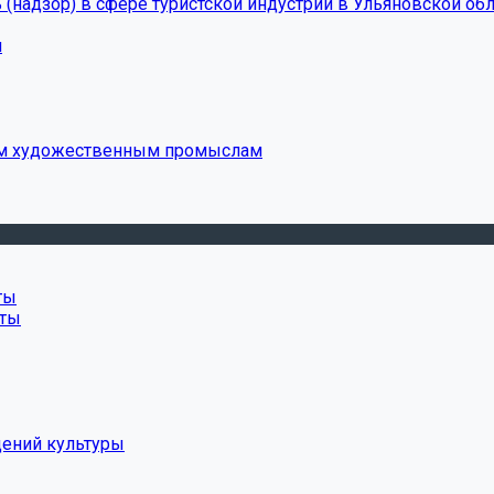
(надзор) в сфере туристской индустрии в Ульяновской обл
и
ым художественным промыслам
ты
нты
дений культуры