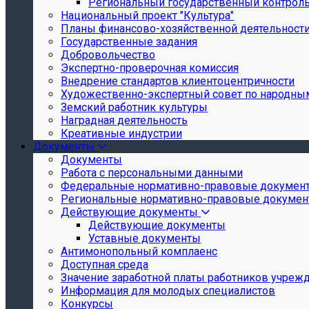
Региональный государственный контроль 
Национальный проект "Культура"
Планы финансово-хозяйственной деятельност
Государственные задания
Добровольчество
Экспертно-проверочная комиссия
Внедрение стандартов клиентоцентричности
Художественно-экспертный совет по народн
Земский работник культуры
Наградная деятельность
Креативные индустрии
Документы
Документы
Работа с персональными данными
Федеральные нормативно-правовые докумен
Региональные нормативно-правовые докуме
Действующие документы
Действующие документы
Уставные документы
Антимонопольный комплаенс
Доступная среда
Значение заработной платы работников учреж
Информация для молодых специалистов
Конкурсы