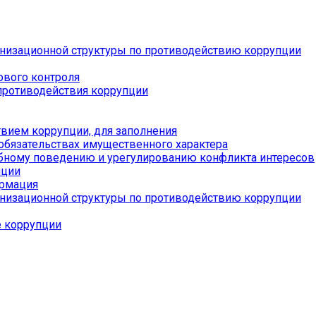
низационной структуры по противодействию коррупции
ового контроля
противодействия коррупции
вием коррупции, для заполнения
 обязательствах имущественного характера
бному поведению и урегулированию конфликта интересов
пции
ормация
низационной структуры по противодействию коррупции
е коррупции