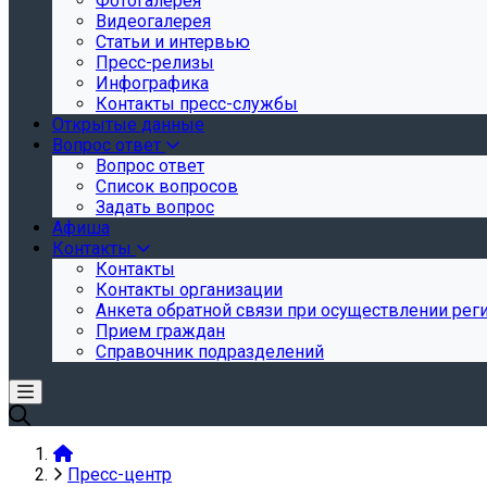
Фотогалерея
Видеогалерея
Статьи и интервью
Пресс-релизы
Инфографика
Контакты пресс-службы
Открытые данные
Вопрос ответ
Вопрос ответ
Список вопросов
Задать вопрос
Афиша
Контакты
Контакты
Контакты организации
Анкета обратной связи при осуществлении реги
Прием граждан
Справочник подразделений
Пресс-центр