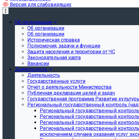
Версия для слабовидящих
Об организации
Об организации
Об организации
Историческая справка
Полномочия, задачи и функции
Защита населения и территории от ЧС
Законодательная карта
Вакансии
Деятельность
Деятельность
Государственные услуги
Отчёт о деятельности Министерства
Публичная декларация целей и задач
Государственная программа Развитие культуры
Региональный государственный контроль (над
Региональный государственный контроль
Региональный государственный контроль
Региональный государственный контроль 
Региональный государственный контроль 
исключением случаев оказания услуг экск