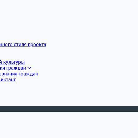
ного стиля проекта
й культуры
ния граждан
ознания граждан
диктант