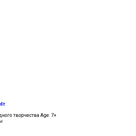
ы»
дного творчества Age: 7+
цы