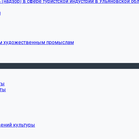
(надзор) в сфере туристской индустрии в Ульяновской обл
и
ым художественным промыслам
ты
нты
дений культуры