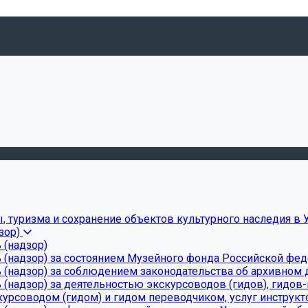
, туризма и сохранение объектов культурного наследия в 
зор)
 (надзор)
 (надзор) за состоянием Музейного фонда Российской фе
(надзор) за соблюдением законодательства об архивном д
(надзор) за деятельностью экскурсоводов (гидов), гидов
урсоводом (гидом) и гидом переводчиком, услуг инструкт