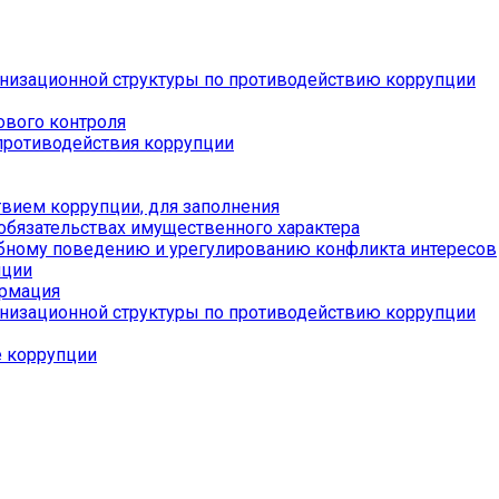
низационной структуры по противодействию коррупции
ового контроля
противодействия коррупции
вием коррупции, для заполнения
 обязательствах имущественного характера
бному поведению и урегулированию конфликта интересов
пции
ормация
низационной структуры по противодействию коррупции
е коррупции