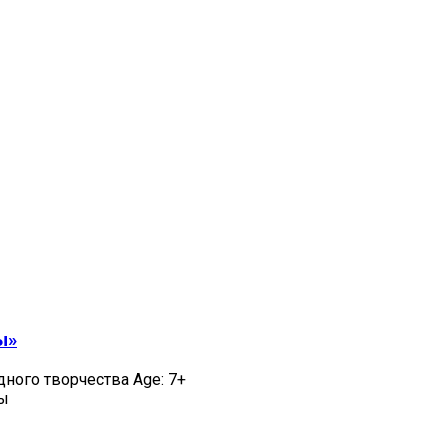
ы»
дного творчества Age: 7+
цы