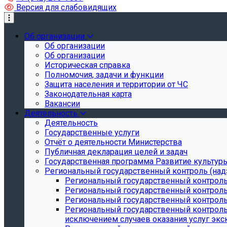
Версия для слабовидящих
Об организации
Об организации
Об организации
Историческая справка
Полномочия, задачи и функции
Защита населения и территории от ЧС
Законодательная карта
Вакансии
Деятельность
Деятельность
Государственные услуги
Отчёт о деятельности Министерства
Публичная декларация целей и задач
Государственная программа Развитие культуры
Региональный государственный контроль (над
Региональный государственный контроль
Региональный государственный контроль
Региональный государственный контроль 
Региональный государственный контроль 
исключением случаев оказания услуг экск