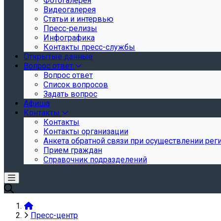
Фотогалерея
Видеогалерея
Статьи и интервью
Пресс-релизы
Инфографика
Контакты пресс-службы
Открытые данные
Вопрос ответ
Вопрос ответ
Список вопросов
Задать вопрос
Афиша
Контакты
Контакты
Контакты организации
Анкета обратной связи при осуществлении реги
Прием граждан
Справочник подразделений
Пресс-центр