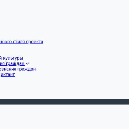
ного стиля проекта
й культуры
ния граждан
ознания граждан
диктант