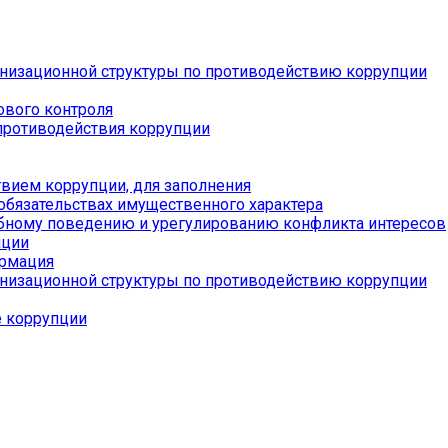
низационной структуры по противодействию коррупции
ового контроля
противодействия коррупции
вием коррупции, для заполнения
 обязательствах имущественного характера
бному поведению и урегулированию конфликта интересов
пции
ормация
низационной структуры по противодействию коррупции
е коррупции