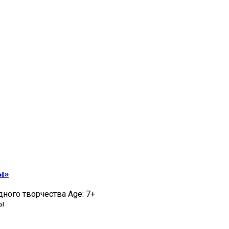
ы»
дного творчества Age: 7+
цы