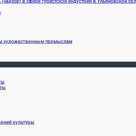
(надзор) в сфере туристской индустрии в Ульяновской обл
и
ым художественным промыслам
ты
нты
дений культуры