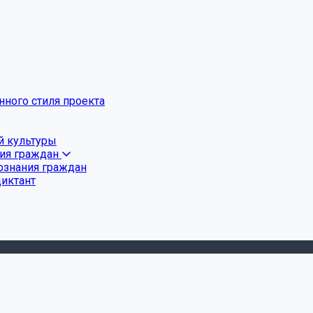
ного стиля проекта
й культуры
ния граждан
ознания граждан
диктант