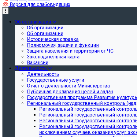
Версия для слабовидящих
Об организации
Об организации
Об организации
Историческая справка
Полномочия, задачи и функции
Защита населения и территории от ЧС
Законодательная карта
Вакансии
Деятельность
Деятельность
Государственные услуги
Отчёт о деятельности Министерства
Публичная декларация целей и задач
Государственная программа Развитие культуры
Региональный государственный контроль (над
Региональный государственный контроль
Региональный государственный контроль
Региональный государственный контроль 
Региональный государственный контроль 
исключением случаев оказания услуг экск