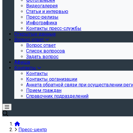
Фотогалерея
Видеогалерея
Статьи и интервью
Пресс-релизы
Инфографика
Контакты пресс-службы
Открытые данные
Вопрос ответ
Вопрос ответ
Список вопросов
Задать вопрос
Афиша
Контакты
Контакты
Контакты организации
Анкета обратной связи при осуществлении реги
Прием граждан
Справочник подразделений
Пресс-центр