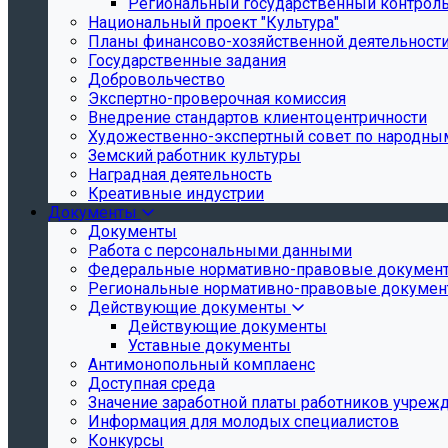
Региональный государственный контроль 
Национальный проект "Культура"
Планы финансово-хозяйственной деятельност
Государственные задания
Добровольчество
Экспертно-проверочная комиссия
Внедрение стандартов клиентоцентричности
Художественно-экспертный совет по народн
Земский работник культуры
Наградная деятельность
Креативные индустрии
Документы
Документы
Работа с персональными данными
Федеральные нормативно-правовые докумен
Региональные нормативно-правовые докуме
Действующие документы
Действующие документы
Уставные документы
Антимонопольный комплаенс
Доступная среда
Значение заработной платы работников учреж
Информация для молодых специалистов
Конкурсы