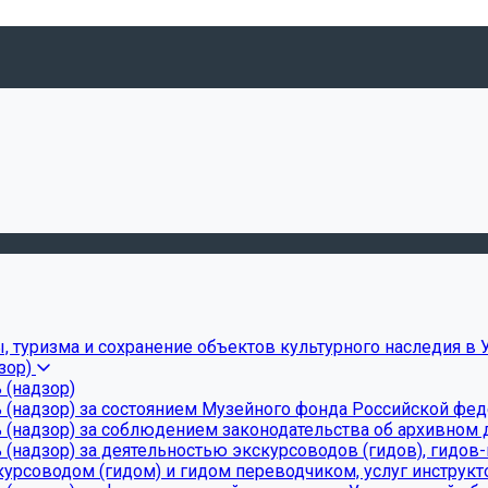
, туризма и сохранение объектов культурного наследия в 
зор)
 (надзор)
 (надзор) за состоянием Музейного фонда Российской фе
(надзор) за соблюдением законодательства об архивном д
(надзор) за деятельностью экскурсоводов (гидов), гидов
урсоводом (гидом) и гидом переводчиком, услуг инструкт