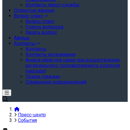
Контакты пресс-службы
Открытые данные
Вопрос ответ
Вопрос ответ
Список вопросов
Задать вопрос
Афиша
Контакты
Контакты
Контакты организации
Анкета обратной связи при осуществлении
регионального государственного контроля
(надзора)
Прием граждан
Справочник подразделений
Пресс-центр
События