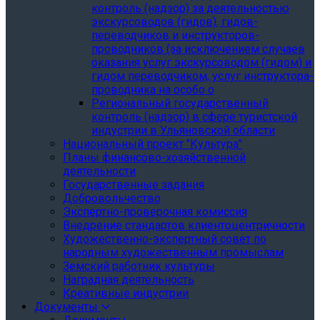
контроль (надзор) за деятельностью
экскурсоводов (гидов), гидов-
переводчиков и инструкторов-
проводников (за исключением случаев
оказания услуг экскурсоводом (гидом) и
гидом переводчиком, услуг инструктора-
проводника на особо о
Региональный государственный
контроль (надзор) в сфере туристской
индустрии в Ульяновской области
Национальный проект "Культура"
Планы финансово-хозяйственной
деятельности
Государственные задания
Добровольчество
Экспертно-проверочная комиссия
Внедрение стандартов клиентоцентричности
Художественно-экспертный совет по
народным художественным промыслам
Земский работник культуры
Наградная деятельность
Креативные индустрии
Документы