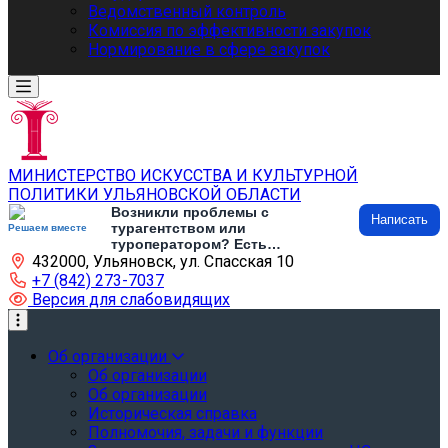
Ведомственный контроль
Комиссия по эффективности закупок
Нормирование в сфере закупок
МИНИСТЕРСТВО ИСКУССТВА И КУЛЬТУРНОЙ
ПОЛИТИКИ УЛЬЯНОВСКОЙ ОБЛАСТИ
Возникли проблемы с
Написать
турагентством или
Решаем вместе
туроператором? Есть
432000, Ульяновск, ул. Спасская 10
предложения по развитию
туризма и туристической
+7 (842) 273-7037
инфраструктуры? Напишите об
Версия для слабовидящих
этом
Об организации
Об организации
Об организации
Историческая справка
Полномочия, задачи и функции