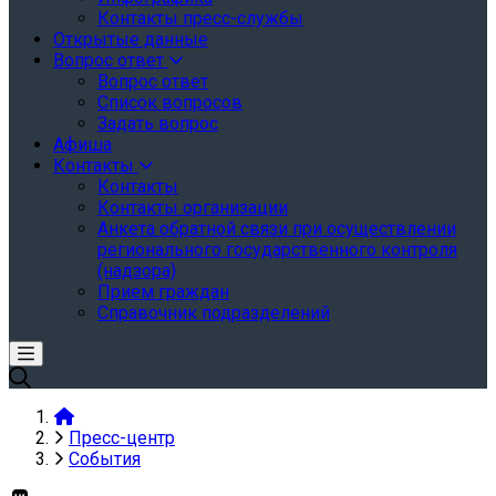
Контакты пресс-службы
Открытые данные
Вопрос ответ
Вопрос ответ
Список вопросов
Задать вопрос
Афиша
Контакты
Контакты
Контакты организации
Анкета обратной связи при осуществлении
регионального государственного контроля
(надзора)
Прием граждан
Справочник подразделений
Пресс-центр
События