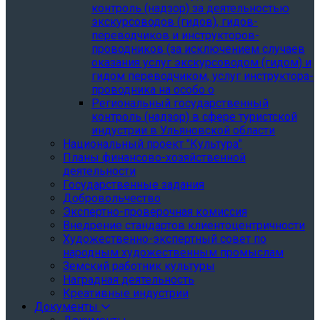
контроль (надзор) за деятельностью
экскурсоводов (гидов), гидов-
переводчиков и инструкторов-
проводников (за исключением случаев
оказания услуг экскурсоводом (гидом) и
гидом переводчиком, услуг инструктора-
проводника на особо о
Региональный государственный
контроль (надзор) в сфере туристской
индустрии в Ульяновской области
Национальный проект "Культура"
Планы финансово-хозяйственной
деятельности
Государственные задания
Добровольчество
Экспертно-проверочная комиссия
Внедрение стандартов клиентоцентричности
Художественно-экспертный совет по
народным художественным промыслам
Земский работник культуры
Наградная деятельность
Креативные индустрии
Документы