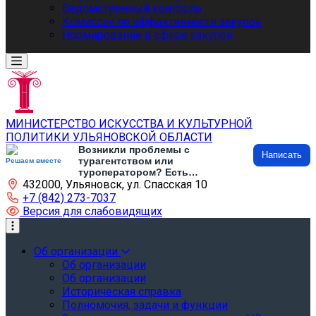
Ведомственный контроль
Комиссия по эффективности закупок
Нормирование в сфере закупок
МИНИСТЕРСТВО ИСКУССТВА И КУЛЬТУРНОЙ
ПОЛИТИКИ УЛЬЯНОВСКОЙ ОБЛАСТИ
Возникли проблемы с
Написать
турагентством или
Решаем вместе
туроператором? Есть
432000, Ульяновск, ул. Спасская 10
предложения по развитию
туризма и туристической
+7 (842) 273-7037
инфраструктуры? Напишите об
Версия для слабовидящих
этом
Об организации
Об организации
Об организации
Историческая справка
Полномочия, задачи и функции