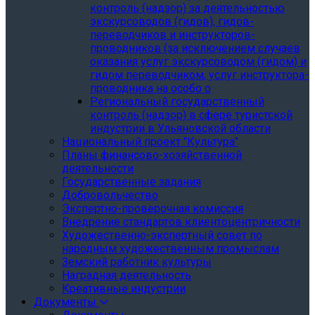
контроль (надзор) за деятельностью
экскурсоводов (гидов), гидов-
переводчиков и инструкторов-
проводников (за исключением случаев
оказания услуг экскурсоводом (гидом) и
гидом переводчиком, услуг инструктора-
проводника на особо о
Региональный государственный
контроль (надзор) в сфере туристской
индустрии в Ульяновской области
Национальный проект "Культура"
Планы финансово-хозяйственной
деятельности
Государственные задания
Добровольчество
Экспертно-проверочная комиссия
Внедрение стандартов клиентоцентричности
Художественно-экспертный совет по
народным художественным промыслам
Земский работник культуры
Наградная деятельность
Креативные индустрии
Документы