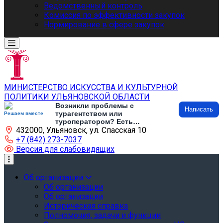
Ведомственный контроль
Комиссия по эффективности закупок
Нормирование в сфере закупок
МИНИСТЕРСТВО ИСКУССТВА И КУЛЬТУРНОЙ
ПОЛИТИКИ УЛЬЯНОВСКОЙ ОБЛАСТИ
Возникли проблемы с
Написать
турагентством или
Решаем вместе
туроператором? Есть
432000, Ульяновск, ул. Спасская 10
предложения по развитию
туризма и туристической
+7 (842) 273-7037
инфраструктуры? Напишите об
Версия для слабовидящих
этом
Об организации
Об организации
Об организации
Историческая справка
Полномочия, задачи и функции