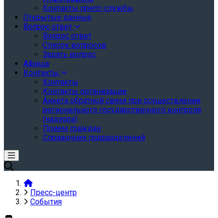
Контакты пресс-службы
Открытые данные
Вопрос ответ
Вопрос ответ
Список вопросов
Задать вопрос
Афиша
Контакты
Контакты
Контакты организации
Анкета обратной связи при осуществлении
регионального государственного контроля
(надзора)
Прием граждан
Справочник подразделений
Пресс-центр
События