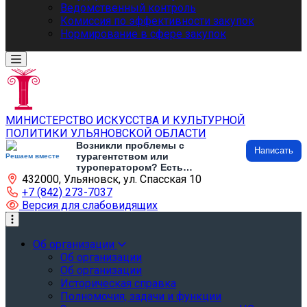
Ведомственный контроль
Комиссия по эффективности закупок
Нормирование в сфере закупок
МИНИСТЕРСТВО ИСКУССТВА И КУЛЬТУРНОЙ
ПОЛИТИКИ УЛЬЯНОВСКОЙ ОБЛАСТИ
Возникли проблемы с
Написать
турагентством или
Решаем вместе
туроператором? Есть
432000, Ульяновск, ул. Спасская 10
предложения по развитию
туризма и туристической
+7 (842) 273-7037
инфраструктуры? Напишите об
Версия для слабовидящих
этом
Об организации
Об организации
Об организации
Историческая справка
Полномочия, задачи и функции