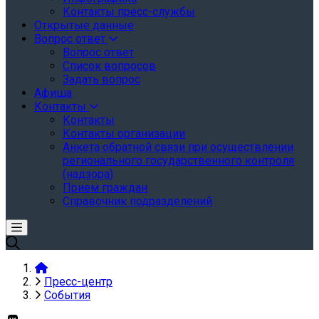
Контакты пресс-службы
Открытые данные
Вопрос ответ
Вопрос ответ
Список вопросов
Задать вопрос
Афиша
Контакты
Контакты
Контакты организации
Анкета обратной связи при осуществлении
регионального государственного контроля
(надзора)
Прием граждан
Справочник подразделений
Пресс-центр
События