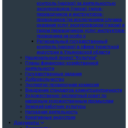
контроль (надзор) за деятельностью
экскурсоводов (гидов), гидов-
переводчиков и инструкторов-
проводников (за исключением случаев
оказания услуг экскурсоводом (гидом) и
гидом переводчиком, услуг инструктора-
проводника на особо о
Региональный государственный
контроль (надзор) в сфере туристской
индустрии в Ульяновской области
Национальный проект "Культура"
Планы финансово-хозяйственной
деятельности
Государственные задания
Добровольчество
Экспертно-проверочная комиссия
Внедрение стандартов клиентоцентричности
Художественно-экспертный совет по
народным художественным промыслам
Земский работник культуры
Наградная деятельность
Креативные индустрии
Документы