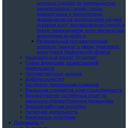
контроль (надзор) за деятельностью
экскурсоводов (гидов), гидов-
переводчиков и инструкторов-
проводников (за исключением случаев
оказания услуг экскурсоводом (гидом) и
гидом переводчиком, услуг инструктора-
проводника на особо о
Региональный государственный
контроль (надзор) в сфере туристской
индустрии в Ульяновской области
Национальный проект "Культура"
Планы финансово-хозяйственной
деятельности
Государственные задания
Добровольчество
Экспертно-проверочная комиссия
Внедрение стандартов клиентоцентричности
Художественно-экспертный совет по
народным художественным промыслам
Земский работник культуры
Наградная деятельность
Креативные индустрии
Документы