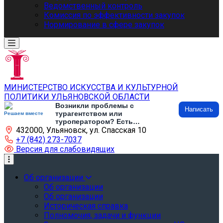
Ведомственный контроль
Комиссия по эффективности закупок
Нормирование в сфере закупок
МИНИСТЕРСТВО ИСКУССТВА И КУЛЬТУРНОЙ
ПОЛИТИКИ УЛЬЯНОВСКОЙ ОБЛАСТИ
Возникли проблемы с
Написать
турагентством или
Решаем вместе
туроператором? Есть
432000, Ульяновск, ул. Спасская 10
предложения по развитию
туризма и туристической
+7 (842) 273-7037
инфраструктуры? Напишите об
Версия для слабовидящих
этом
Об организации
Об организации
Об организации
Историческая справка
Полномочия, задачи и функции