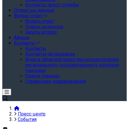
Контакты пресс-службы
Открытые данные
Вопрос ответ
Вопрос ответ
Список вопросов
Задать вопрос
Афиша
Контакты
Контакты
Контакты организации
Анкета обратной связи при осуществлении
регионального государственного контроля
(надзора)
Прием граждан
Справочник подразделений
Пресс-центр
События