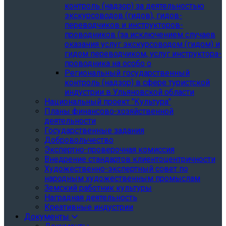
контроль (надзор) за деятельностью
экскурсоводов (гидов), гидов-
переводчиков и инструкторов-
проводников (за исключением случаев
оказания услуг экскурсоводом (гидом) и
гидом переводчиком, услуг инструктора-
проводника на особо о
Региональный государственный
контроль (надзор) в сфере туристской
индустрии в Ульяновской области
Национальный проект "Культура"
Планы финансово-хозяйственной
деятельности
Государственные задания
Добровольчество
Экспертно-проверочная комиссия
Внедрение стандартов клиентоцентричности
Художественно-экспертный совет по
народным художественным промыслам
Земский работник культуры
Наградная деятельность
Креативные индустрии
Документы