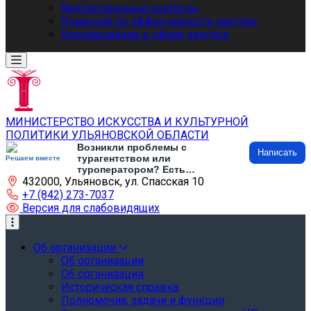
Ведомственный контроль
Комиссия по эффективности закупок
Нормирование в сфере закупок
МИНИСТЕРСТВО ИСКУССТВА И КУЛЬТУРНОЙ
ПОЛИТИКИ УЛЬЯНОВСКОЙ ОБЛАСТИ
Возникли проблемы с
Написать
турагентством или
Решаем вместе
туроператором? Есть
432000, Ульяновск, ул. Спасская 10
предложения по развитию
туризма и туристической
+7 (842) 273-7037
инфраструктуры? Напишите об
Версия для слабовидящих
этом
Об организации
Об организации
Об организации
Историческая справка
Полномочия, задачи и функции