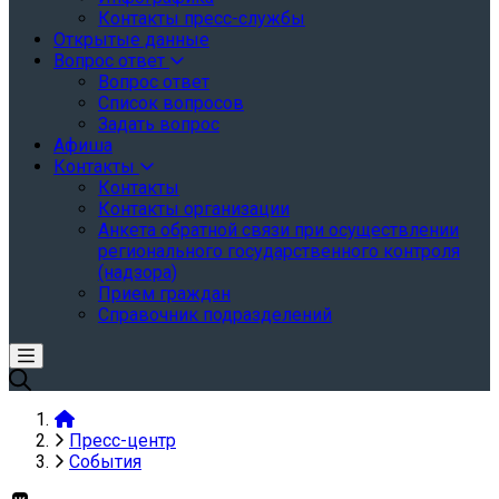
Контакты пресс-службы
Открытые данные
Вопрос ответ
Вопрос ответ
Список вопросов
Задать вопрос
Афиша
Контакты
Контакты
Контакты организации
Анкета обратной связи при осуществлении
регионального государственного контроля
(надзора)
Прием граждан
Справочник подразделений
Пресс-центр
События