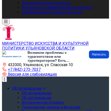
Ведомственный контроль
Комиссия по эффективности закупок
Нормирование в сфере закупок
МИНИСТЕРСТВО ИСКУССТВА И КУЛЬТУРНОЙ
ПОЛИТИКИ УЛЬЯНОВСКОЙ ОБЛАСТИ
Возникли проблемы с
Написать
турагентством или
Решаем вместе
туроператором? Есть
432000, Ульяновск, ул. Спасская 10
предложения по развитию
туризма и туристической
+7 (842) 273-7037
инфраструктуры? Напишите об
Версия для слабовидящих
этом
Об организации
Об организации
Об организации
Историческая справка
Полномочия, задачи и функции