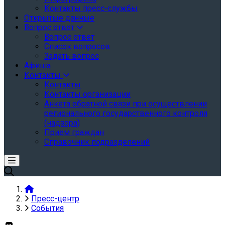
Контакты пресс-службы
Открытые данные
Вопрос ответ
Вопрос ответ
Список вопросов
Задать вопрос
Афиша
Контакты
Контакты
Контакты организации
Анкета обратной связи при осуществлении
регионального государственного контроля
(надзора)
Прием граждан
Справочник подразделений
Пресс-центр
События