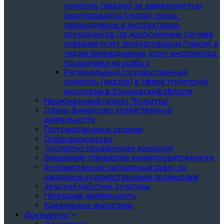
контроль (надзор) за деятельностью
экскурсоводов (гидов), гидов-
переводчиков и инструкторов-
проводников (за исключением случаев
оказания услуг экскурсоводом (гидом) и
гидом переводчиком, услуг инструктора-
проводника на особо о
Региональный государственный
контроль (надзор) в сфере туристской
индустрии в Ульяновской области
Национальный проект "Культура"
Планы финансово-хозяйственной
деятельности
Государственные задания
Добровольчество
Экспертно-проверочная комиссия
Внедрение стандартов клиентоцентричности
Художественно-экспертный совет по
народным художественным промыслам
Земский работник культуры
Наградная деятельность
Креативные индустрии
Документы