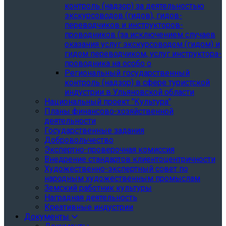
контроль (надзор) за деятельностью
экскурсоводов (гидов), гидов-
переводчиков и инструкторов-
проводников (за исключением случаев
оказания услуг экскурсоводом (гидом) и
гидом переводчиком, услуг инструктора-
проводника на особо о
Региональный государственный
контроль (надзор) в сфере туристской
индустрии в Ульяновской области
Национальный проект "Культура"
Планы финансово-хозяйственной
деятельности
Государственные задания
Добровольчество
Экспертно-проверочная комиссия
Внедрение стандартов клиентоцентричности
Художественно-экспертный совет по
народным художественным промыслам
Земский работник культуры
Наградная деятельность
Креативные индустрии
Документы