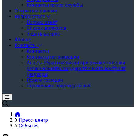
Контакты пресс-службы
Открытые данные
Вопрос ответ
Вопрос ответ
Список вопросов
Задать вопрос
Афиша
Контакты
Контакты
Контакты организации
Анкета обратной связи при осуществлении
регионального государственного контроля
(надзора)
Прием граждан
Справочник подразделений
Пресс-центр
События