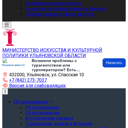
Ведомственный контроль
Комиссия по эффективности закупок
Нормирование в сфере закупок
МИНИСТЕРСТВО ИСКУССТВА И КУЛЬТУРНОЙ
ПОЛИТИКИ УЛЬЯНОВСКОЙ ОБЛАСТИ
Возникли проблемы с
Написать
турагентством или
Решаем вместе
туроператором? Есть
432000, Ульяновск, ул. Спасская 10
предложения по развитию
туризма и туристической
+7 (842) 273-7037
инфраструктуры? Напишите об
Версия для слабовидящих
этом
Об организации
Об организации
Об организации
Историческая справка
Полномочия, задачи и функции