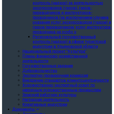
контроль (надзор) за деятельностью
экскурсоводов (гидов), гидов-
переводчиков и инструкторов-
проводников (за исключением случаев
оказания услуг экскурсоводом (гидом) и
гидом переводчиком, услуг инструктора-
проводника на особо о
Региональный государственный
контроль (надзор) в сфере туристской
индустрии в Ульяновской области
Национальный проект "Культура"
Планы финансово-хозяйственной
деятельности
Государственные задания
Добровольчество
Экспертно-проверочная комиссия
Внедрение стандартов клиентоцентричности
Художественно-экспертный совет по
народным художественным промыслам
Земский работник культуры
Наградная деятельность
Креативные индустрии
Документы