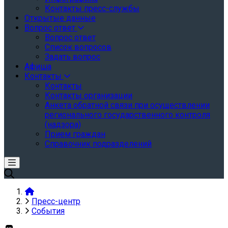
Контакты пресс-службы
Открытые данные
Вопрос ответ
Вопрос ответ
Список вопросов
Задать вопрос
Афиша
Контакты
Контакты
Контакты организации
Анкета обратной связи при осуществлении
регионального государственного контроля
(надзора)
Прием граждан
Справочник подразделений
Пресс-центр
События