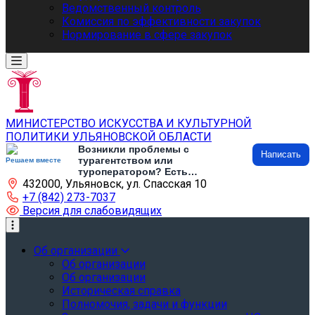
Ведомственный контроль
Комиссия по эффективности закупок
Нормирование в сфере закупок
МИНИСТЕРСТВО ИСКУССТВА И КУЛЬТУРНОЙ
ПОЛИТИКИ УЛЬЯНОВСКОЙ ОБЛАСТИ
Возникли проблемы с
Написать
турагентством или
Решаем вместе
туроператором? Есть
432000, Ульяновск, ул. Спасская 10
предложения по развитию
туризма и туристической
+7 (842) 273-7037
инфраструктуры? Напишите об
Версия для слабовидящих
этом
Об организации
Об организации
Об организации
Историческая справка
Полномочия, задачи и функции