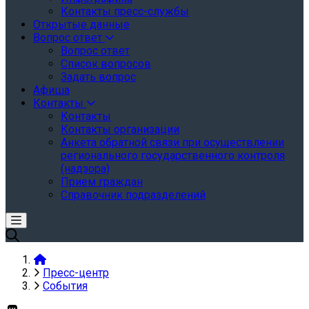
Контакты пресс-службы
Открытые данные
Вопрос ответ
Вопрос ответ
Список вопросов
Задать вопрос
Афиша
Контакты
Контакты
Контакты организации
Анкета обратной связи при осуществлении
регионального государственного контроля
(надзора)
Прием граждан
Справочник подразделений
Пресс-центр
События