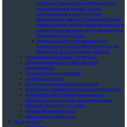
контроль (надзор) за деятельностью
экскурсоводов (гидов), гидов-
переводчиков и инструкторов-
проводников (за исключением случаев
оказания услуг экскурсоводом (гидом) и
гидом переводчиком, услуг инструктора-
проводника на особо о
Региональный государственный
контроль (надзор) в сфере туристской
индустрии в Ульяновской области
Национальный проект "Культура"
Планы финансово-хозяйственной
деятельности
Государственные задания
Добровольчество
Экспертно-проверочная комиссия
Внедрение стандартов клиентоцентричности
Художественно-экспертный совет по
народным художественным промыслам
Земский работник культуры
Наградная деятельность
Креативные индустрии
Документы