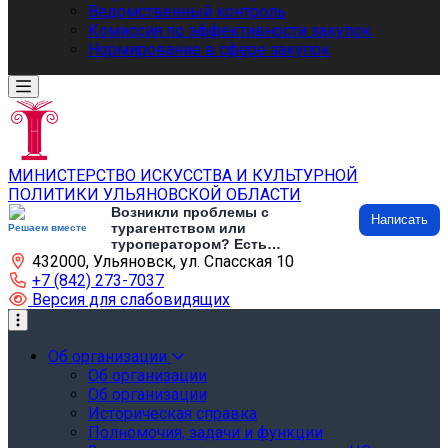
Ведомственный контроль
Комиссия по эффективности закупок
Нормирование в сфере закупок
МИНИСТЕРСТВО ИСКУССТВА И КУЛЬТУРНОЙ
ПОЛИТИКИ УЛЬЯНОВСКОЙ ОБЛАСТИ
Возникли проблемы с
Написать
турагентством или
Решаем вместе
туроператором? Есть
432000, Ульяновск, ул. Спасская 10
предложения по развитию
туризма и туристической
+7 (842) 273-7037
инфраструктуры? Напишите об
Версия для слабовидящих
этом
Об организации
Об организации
Об организации
Историческая справка
Полномочия, задачи и функции