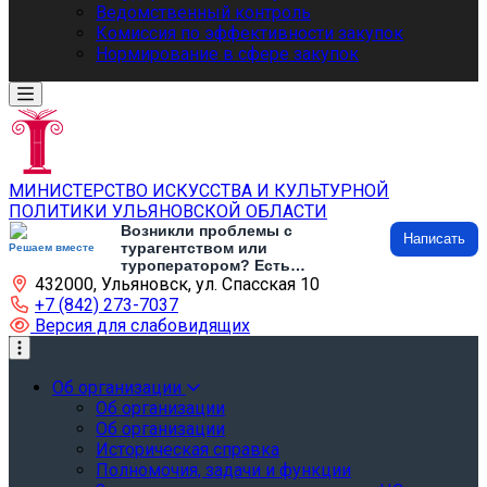
Ведомственный контроль
Комиссия по эффективности закупок
Нормирование в сфере закупок
МИНИСТЕРСТВО ИСКУССТВА И КУЛЬТУРНОЙ
ПОЛИТИКИ УЛЬЯНОВСКОЙ ОБЛАСТИ
Возникли проблемы с
Написать
турагентством или
Решаем вместе
туроператором? Есть
432000, Ульяновск, ул. Спасская 10
предложения по развитию
туризма и туристической
+7 (842) 273-7037
инфраструктуры? Напишите об
Версия для слабовидящих
этом
Об организации
Об организации
Об организации
Историческая справка
Полномочия, задачи и функции