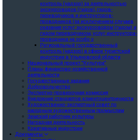
контроль (надзор) за деятельностью
экскурсоводов (гидов), гидов-
переводчиков и инструкторов-
проводников (за исключением случаев
оказания услуг экскурсоводом (гидом) и
гидом переводчиком, услуг инструктора-
проводника на особо о
Региональный государственный
контроль (надзор) в сфере туристской
индустрии в Ульяновской области
Национальный проект "Культура"
Планы финансово-хозяйственной
деятельности
Государственные задания
Добровольчество
Экспертно-проверочная комиссия
Внедрение стандартов клиентоцентричности
Художественно-экспертный совет по
народным художественным промыслам
Земский работник культуры
Наградная деятельность
Креативные индустрии
Документы