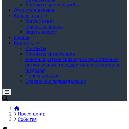
Контакты пресс-службы
Открытые данные
Вопрос ответ
Вопрос ответ
Список вопросов
Задать вопрос
Афиша
Контакты
Контакты
Контакты организации
Анкета обратной связи при осуществлении
регионального государственного контроля
(надзора)
Прием граждан
Справочник подразделений
Пресс-центр
События