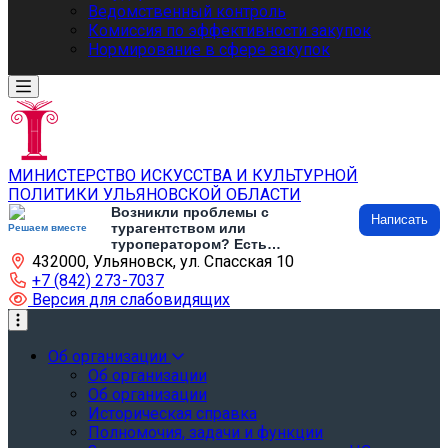
Ведомственный контроль
Комиссия по эффективности закупок
Нормирование в сфере закупок
МИНИСТЕРСТВО ИСКУССТВА И КУЛЬТУРНОЙ
ПОЛИТИКИ УЛЬЯНОВСКОЙ ОБЛАСТИ
Возникли проблемы с
Написать
турагентством или
Решаем вместе
туроператором? Есть
432000, Ульяновск, ул. Спасская 10
предложения по развитию
туризма и туристической
+7 (842) 273-7037
инфраструктуры? Напишите об
Версия для слабовидящих
этом
Об организации
Об организации
Об организации
Историческая справка
Полномочия, задачи и функции