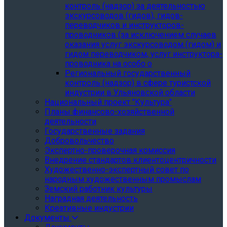
контроль (надзор) за деятельностью
экскурсоводов (гидов), гидов-
переводчиков и инструкторов-
проводников (за исключением случаев
оказания услуг экскурсоводом (гидом) и
гидом переводчиком, услуг инструктора-
проводника на особо о
Региональный государственный
контроль (надзор) в сфере туристской
индустрии в Ульяновской области
Национальный проект "Культура"
Планы финансово-хозяйственной
деятельности
Государственные задания
Добровольчество
Экспертно-проверочная комиссия
Внедрение стандартов клиентоцентричности
Художественно-экспертный совет по
народным художественным промыслам
Земский работник культуры
Наградная деятельность
Креативные индустрии
Документы