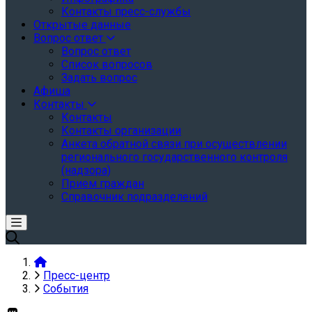
Контакты пресс-службы
Открытые данные
Вопрос ответ
Вопрос ответ
Список вопросов
Задать вопрос
Афиша
Контакты
Контакты
Контакты организации
Анкета обратной связи при осуществлении
регионального государственного контроля
(надзора)
Прием граждан
Справочник подразделений
Пресс-центр
События