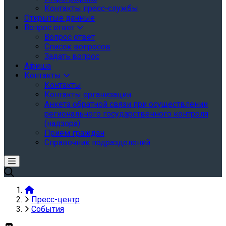
Контакты пресс-службы
Открытые данные
Вопрос ответ
Вопрос ответ
Список вопросов
Задать вопрос
Афиша
Контакты
Контакты
Контакты организации
Анкета обратной связи при осуществлении
регионального государственного контроля
(надзора)
Прием граждан
Справочник подразделений
Пресс-центр
События