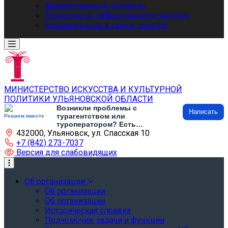
Ведомственный контроль
Комиссия по эффективности закупок
Нормирование в сфере закупок
МИНИСТЕРСТВО ИСКУССТВА И КУЛЬТУРНОЙ
ПОЛИТИКИ УЛЬЯНОВСКОЙ ОБЛАСТИ
Возникли проблемы с
Написать
турагентством или
Решаем вместе
туроператором? Есть
432000, Ульяновск, ул. Спасская 10
предложения по развитию
туризма и туристической
+7 (842) 273-7037
инфраструктуры? Напишите об
Версия для слабовидящих
этом
Об организации
Об организации
Об организации
Историческая справка
Полномочия, задачи и функции