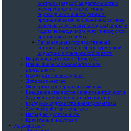
контроль (надзор) за деятельностью
экскурсоводов (гидов), гидов-
переводчиков и инструкторов-
проводников (за исключением случаев
оказания услуг экскурсоводом (гидом) и
гидом переводчиком, услуг инструктора-
проводника на особо о
Региональный государственный
контроль (надзор) в сфере туристской
индустрии в Ульяновской области
Национальный проект "Культура"
Планы финансово-хозяйственной
деятельности
Государственные задания
Добровольчество
Экспертно-проверочная комиссия
Внедрение стандартов клиентоцентричности
Художественно-экспертный совет по
народным художественным промыслам
Земский работник культуры
Наградная деятельность
Креативные индустрии
Документы