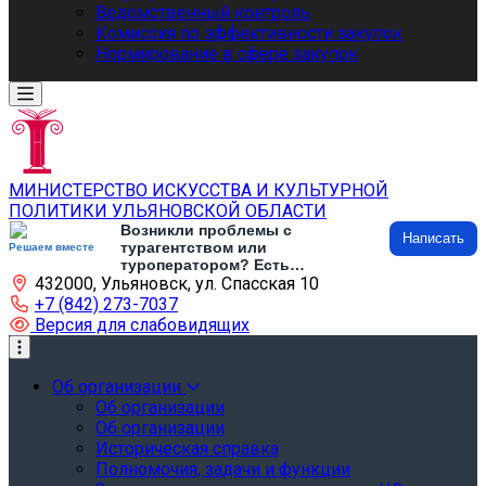
Ведомственный контроль
Комиссия по эффективности закупок
Нормирование в сфере закупок
МИНИСТЕРСТВО ИСКУССТВА И КУЛЬТУРНОЙ
ПОЛИТИКИ УЛЬЯНОВСКОЙ ОБЛАСТИ
Возникли проблемы с
Написать
турагентством или
Решаем вместе
туроператором? Есть
432000, Ульяновск, ул. Спасская 10
предложения по развитию
туризма и туристической
+7 (842) 273-7037
инфраструктуры? Напишите об
Версия для слабовидящих
этом
Об организации
Об организации
Об организации
Историческая справка
Полномочия, задачи и функции