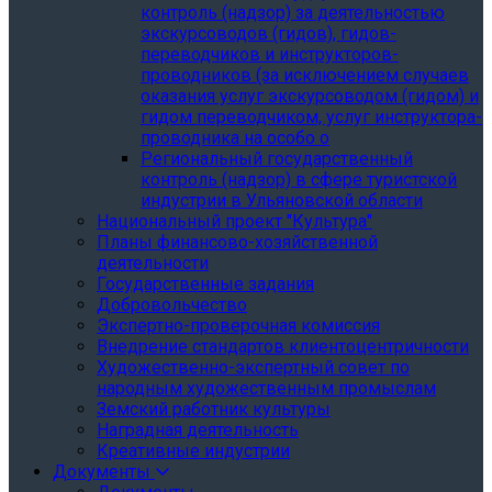
контроль (надзор) за деятельностью
экскурсоводов (гидов), гидов-
переводчиков и инструкторов-
проводников (за исключением случаев
оказания услуг экскурсоводом (гидом) и
гидом переводчиком, услуг инструктора-
проводника на особо о
Региональный государственный
контроль (надзор) в сфере туристской
индустрии в Ульяновской области
Национальный проект "Культура"
Планы финансово-хозяйственной
деятельности
Государственные задания
Добровольчество
Экспертно-проверочная комиссия
Внедрение стандартов клиентоцентричности
Художественно-экспертный совет по
народным художественным промыслам
Земский работник культуры
Наградная деятельность
Креативные индустрии
Документы