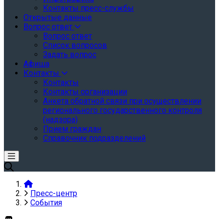
Контакты пресс-службы
Открытые данные
Вопрос ответ
Вопрос ответ
Список вопросов
Задать вопрос
Афиша
Контакты
Контакты
Контакты организации
Анкета обратной связи при осуществлении
регионального государственного контроля
(надзора)
Прием граждан
Справочник подразделений
Пресс-центр
События