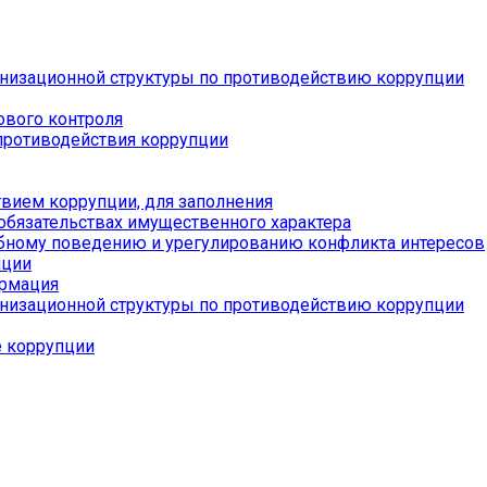
низационной структуры по противодействию коррупции
ового контроля
противодействия коррупции
вием коррупции, для заполнения
 обязательствах имущественного характера
бному поведению и урегулированию конфликта интересов
пции
ормация
низационной структуры по противодействию коррупции
е коррупции