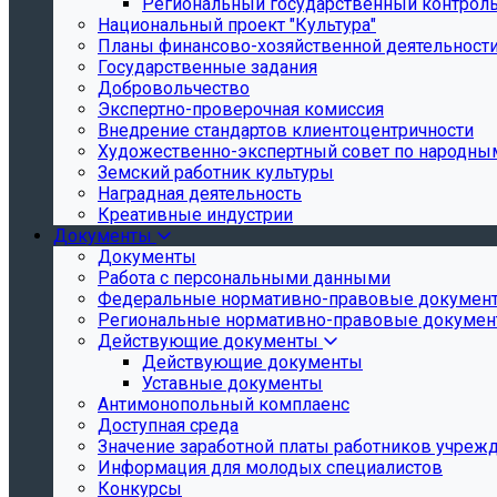
Региональный государственный контроль 
Национальный проект "Культура"
Планы финансово-хозяйственной деятельност
Государственные задания
Добровольчество
Экспертно-проверочная комиссия
Внедрение стандартов клиентоцентричности
Художественно-экспертный совет по народн
Земский работник культуры
Наградная деятельность
Креативные индустрии
Документы
Документы
Работа с персональными данными
Федеральные нормативно-правовые докумен
Региональные нормативно-правовые докуме
Действующие документы
Действующие документы
Уставные документы
Антимонопольный комплаенс
Доступная среда
Значение заработной платы работников учреж
Информация для молодых специалистов
Конкурсы