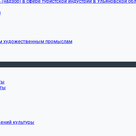
(надзор) в сфере туристской индустрии в Ульяновской обл
и
ым художественным промыслам
ты
нты
дений культуры