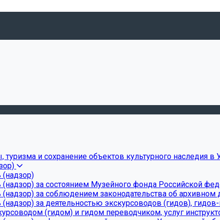
, туризма и сохранение объектов культурного наследия в 
зор)
 (надзор)
 (надзор) за состоянием Музейного фонда Российской фе
(надзор) за соблюдением законодательства об архивном д
(надзор) за деятельностью экскурсоводов (гидов), гидов
урсоводом (гидом) и гидом переводчиком, услуг инструкт