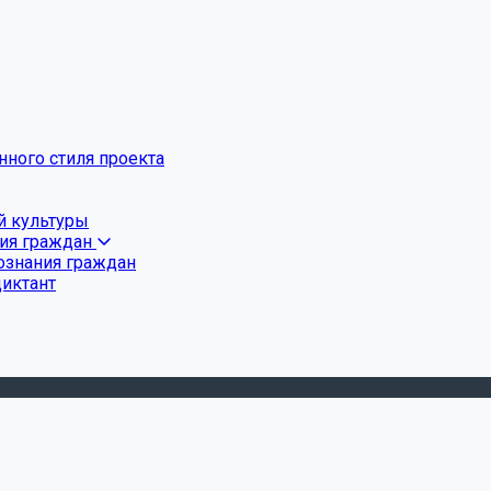
ного стиля проекта
й культуры
ния граждан
ознания граждан
диктант