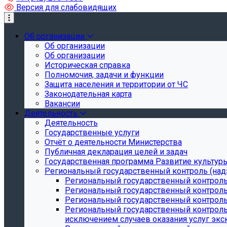
Версия для слабовидящих
Об организации
Об организации
Об организации
Историческая справка
Полномочия, задачи и функции
Защита населения и территории от ЧС
Законодательная карта
Вакансии
Деятельность
Деятельность
Государственные услуги
Отчёт о деятельности Министерства
Публичная декларация целей и задач
Государственная программа Развитие культуры
Региональный государственный контроль (над
Региональный государственный контроль
Региональный государственный контроль
Региональный государственный контроль 
Региональный государственный контроль 
исключением случаев оказания услуг экск