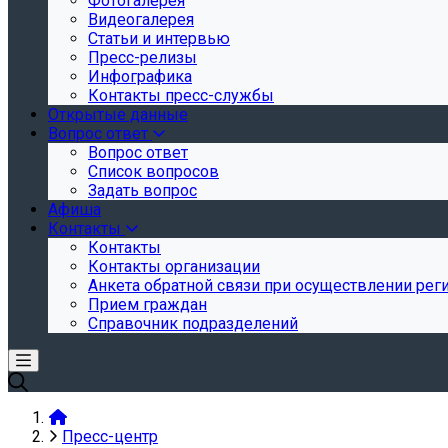
Фотогалерея
Видеогалерея
Статьи и интервью
Пресс-релизы
Инфографика
Контакты пресс-службы
Открытые данные
Вопрос ответ
Вопрос ответ
Список вопросов
Задать вопрос
Афиша
Контакты
Контакты
Контакты организации
Анкета обратной связи при осуществлении реги
Прием граждан
Справочник подразделений
Пресс-центр