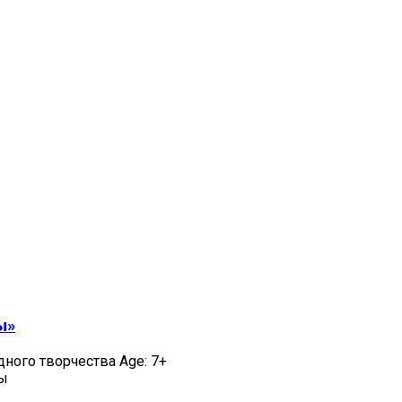
ы»
дного творчества Age: 7+
цы