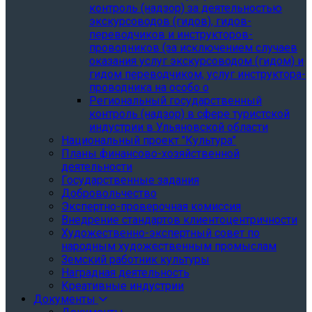
контроль (надзор) за деятельностью
экскурсоводов (гидов), гидов-
переводчиков и инструкторов-
проводников (за исключением случаев
оказания услуг экскурсоводом (гидом) и
гидом переводчиком, услуг инструктора-
проводника на особо о
Региональный государственный
контроль (надзор) в сфере туристской
индустрии в Ульяновской области
Национальный проект "Культура"
Планы финансово-хозяйственной
деятельности
Государственные задания
Добровольчество
Экспертно-проверочная комиссия
Внедрение стандартов клиентоцентричности
Художественно-экспертный совет по
народным художественным промыслам
Земский работник культуры
Наградная деятельность
Креативные индустрии
Документы