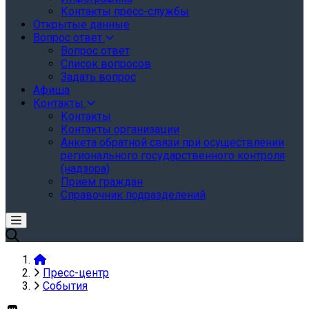
Контакты пресс-службы
Открытые данные
Вопрос ответ
Вопрос ответ
Список вопросов
Задать вопрос
Афиша
Контакты
Контакты
Контакты организации
Анкета обратной связи при осуществлении
регионального государственного контроля
(надзора)
Прием граждан
Справочник подразделений
Пресс-центр
События