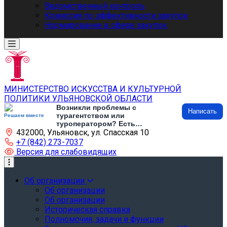
Ведомственный контроль
Комиссия по эффективности закупок
Нормирование в сфере закупок
МИНИСТЕРСТВО ИСКУССТВА И КУЛЬТУРНОЙ
ПОЛИТИКИ УЛЬЯНОВСКОЙ ОБЛАСТИ
Возникли проблемы с
Написать
турагентством или
Решаем вместе
туроператором? Есть
432000, Ульяновск, ул. Спасская 10
предложения по развитию
туризма и туристической
+7 (842) 273-7037
инфраструктуры? Напишите об
Версия для слабовидящих
этом
Об организации
Об организации
Об организации
Историческая справка
Полномочия, задачи и функции