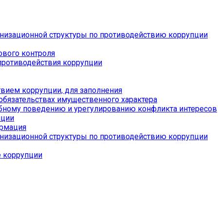
низационной структуры по противодействию коррупции
ового контроля
противодействия коррупции
вием коррупции, для заполнения
 обязательствах имущественного характера
бному поведению и урегулированию конфликта интересов
пции
ормация
низационной структуры по противодействию коррупции
е коррупции