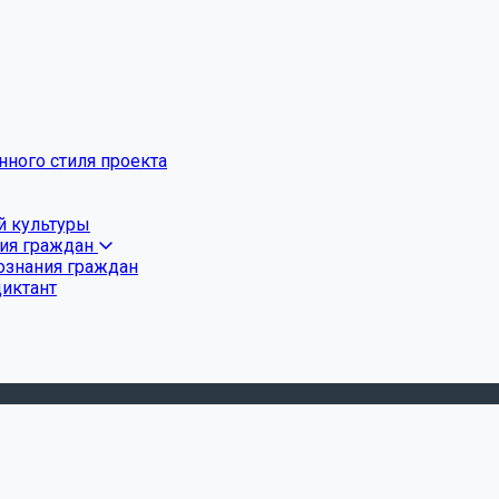
ного стиля проекта
й культуры
ния граждан
ознания граждан
диктант