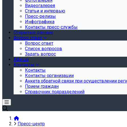
Фотогалерея
Видеогалерея
Статьи и интервью
Пресс-релизы
Инфографика
Контакты пресс-службы
Открытые данные
Вопрос ответ
Вопрос ответ
Список вопросов
Задать вопрос
Афиша
Контакты
Контакты
Контакты организации
Анкета обратной связи при осуществлении реги
Прием граждан
Справочник подразделений
Пресс-центр