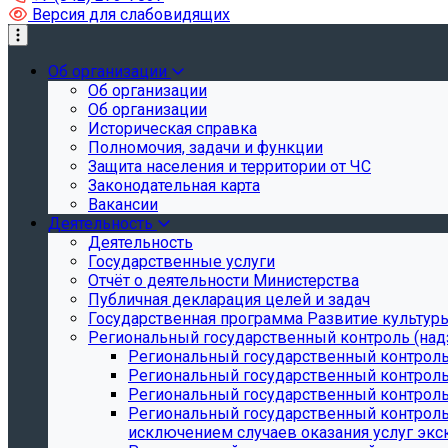
Версия для слабовидящих
Об организации
Об организации
Об организации
Историческая справка
Полномочия, задачи и функции
Защита населения и территории от ЧС
Законодательная карта
Вакансии
Деятельность
Деятельность
Государственные услуги
Отчёт о деятельности Министерства
Публичная декларация целей и задач
Государственная программа Развитие культуры
Региональный государственный контроль (над
Региональный государственный контроль
Региональный государственный контроль
Региональный государственный контроль 
Региональный государственный контроль 
исключением случаев оказания услуг экск