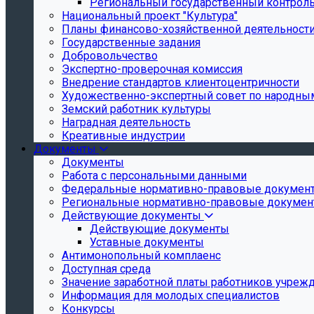
Региональный государственный контроль 
Национальный проект "Культура"
Планы финансово-хозяйственной деятельност
Государственные задания
Добровольчество
Экспертно-проверочная комиссия
Внедрение стандартов клиентоцентричности
Художественно-экспертный совет по народн
Земский работник культуры
Наградная деятельность
Креативные индустрии
Документы
Документы
Работа с персональными данными
Федеральные нормативно-правовые докумен
Региональные нормативно-правовые докуме
Действующие документы
Действующие документы
Уставные документы
Антимонопольный комплаенс
Доступная среда
Значение заработной платы работников учреж
Информация для молодых специалистов
Конкурсы