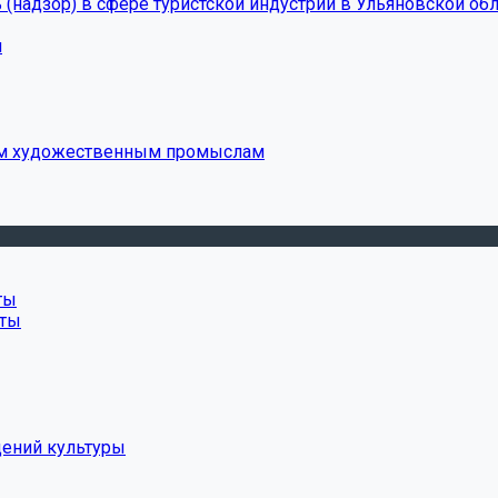
(надзор) в сфере туристской индустрии в Ульяновской обл
и
ым художественным промыслам
ты
нты
дений культуры