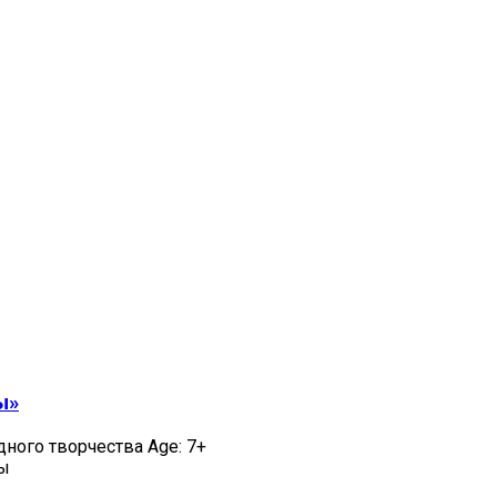
ы»
дного творчества Age: 7+
цы