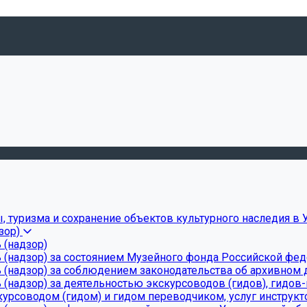
, туризма и сохранение объектов культурного наследия в 
зор)
 (надзор)
 (надзор) за состоянием Музейного фонда Российской фе
(надзор) за соблюдением законодательства об архивном д
(надзор) за деятельностью экскурсоводов (гидов), гидов
урсоводом (гидом) и гидом переводчиком, услуг инструкт