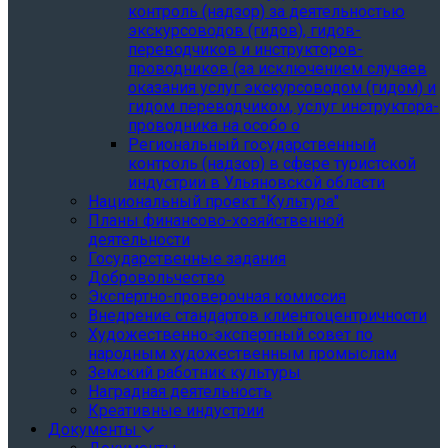
контроль (надзор) за деятельностью
экскурсоводов (гидов), гидов-
переводчиков и инструкторов-
проводников (за исключением случаев
оказания услуг экскурсоводом (гидом) и
гидом переводчиком, услуг инструктора-
проводника на особо о
Региональный государственный
контроль (надзор) в сфере туристской
индустрии в Ульяновской области
Национальный проект "Культура"
Планы финансово-хозяйственной
деятельности
Государственные задания
Добровольчество
Экспертно-проверочная комиссия
Внедрение стандартов клиентоцентричности
Художественно-экспертный совет по
народным художественным промыслам
Земский работник культуры
Наградная деятельность
Креативные индустрии
Документы