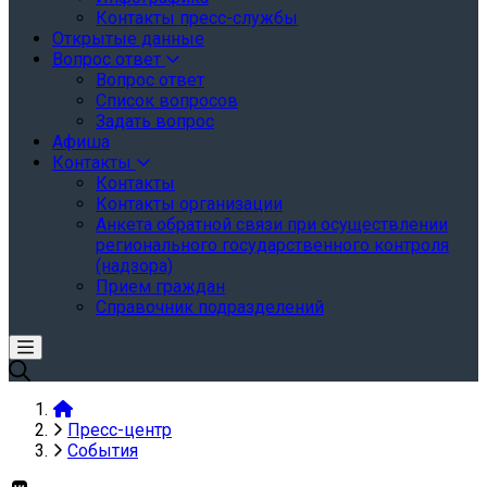
Контакты пресс-службы
Открытые данные
Вопрос ответ
Вопрос ответ
Список вопросов
Задать вопрос
Афиша
Контакты
Контакты
Контакты организации
Анкета обратной связи при осуществлении
регионального государственного контроля
(надзора)
Прием граждан
Справочник подразделений
Пресс-центр
События