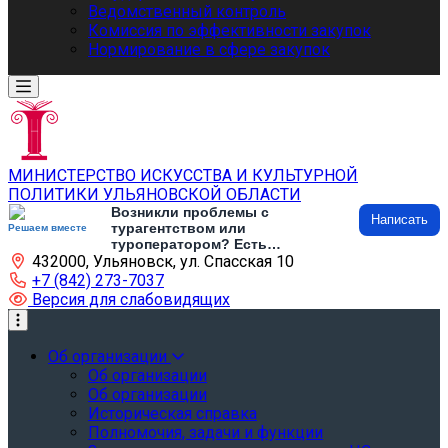
Ведомственный контроль
Комиссия по эффективности закупок
Нормирование в сфере закупок
МИНИСТЕРСТВО ИСКУССТВА И КУЛЬТУРНОЙ
ПОЛИТИКИ УЛЬЯНОВСКОЙ ОБЛАСТИ
Возникли проблемы с
Написать
турагентством или
Решаем вместе
туроператором? Есть
432000, Ульяновск, ул. Спасская 10
предложения по развитию
туризма и туристической
+7 (842) 273-7037
инфраструктуры? Напишите об
Версия для слабовидящих
этом
Об организации
Об организации
Об организации
Историческая справка
Полномочия, задачи и функции