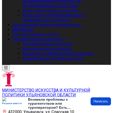
организационной структуры по
противодействию коррупции
Зоны коррупционных рисков
Комиссия по противодействию и
профилактике коррупции
Антитеррористическая деятельность
Обращения
Государственные услуги
Государственные закупки
Государственные закупки
Ведомственный контроль
Комиссия по эффективности закупок
Нормирование в сфере закупок
МИНИСТЕРСТВО ИСКУССТВА И КУЛЬТУРНОЙ
ПОЛИТИКИ УЛЬЯНОВСКОЙ ОБЛАСТИ
Возникли проблемы с
Написать
турагентством или
Решаем вместе
туроператором? Есть
432000, Ульяновск, ул. Спасская 10
предложения по развитию